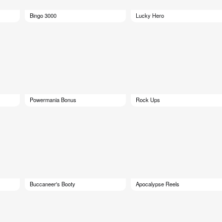
Bingo 3000
Lucky Hero
Powermania Bonus
Rock Ups
Buccaneer's Booty
Apocalypse Reels