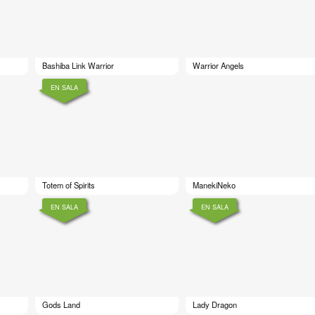
Bashiba Link Warrior
Warrior Angels
Totem of Spirits
ManekiNeko
Gods Land
Lady Dragon