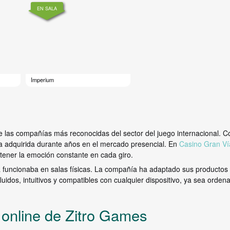
Imperium
 de las compañías más reconocidas del sector del juego internacional.
cia adquirida durante años en el mercado presencial. En
Casino Gran Ví
ener la emoción constante en cada giro.
e ya funcionaba en salas físicas. La compañía ha adaptado sus productos
uidos, intuitivos y compatibles con cualquier dispositivo, ya sea ordenad
s online de Zitro Games