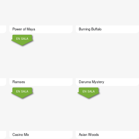
Power of Maya
Burning Buffalo
Ramses
Daruma Mystery
Casino Mix
Asian Woods