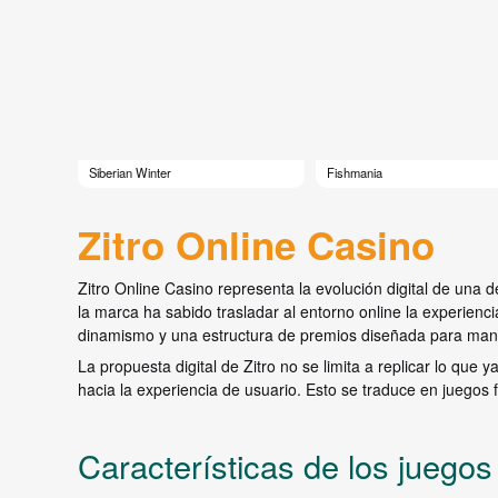
Siberian Winter
Fishmania
Zitro Online Casino
Zitro Online Casino representa la evolución digital de una
la marca ha sabido trasladar al entorno online la experien
dinamismo y una estructura de premios diseñada para mant
La propuesta digital de Zitro no se limita a replicar lo qu
hacia la experiencia de usuario. Esto se traduce en juegos fl
Características de los juego