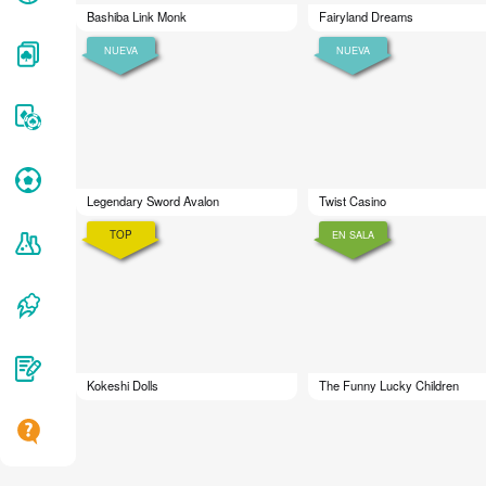
Bashiba Link Monk
Fairyland Dreams
Legendary Sword Avalon
Twist Casino
Kokeshi Dolls
The Funny Lucky Children