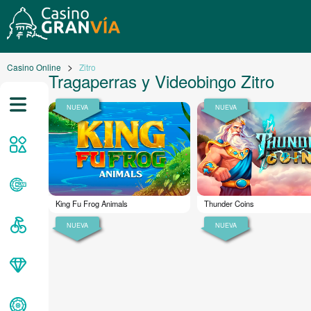
Casino Online
Zitro
Tragaperras y Videobingo Zitro
King Fu Frog Animals
Thunder Coins