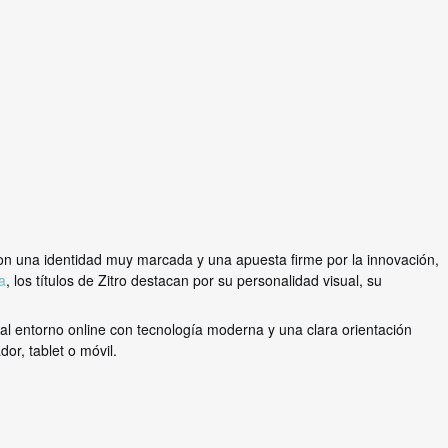
 Con una identidad muy marcada y una apuesta firme por la innovación,
a
, los títulos de Zitro destacan por su personalidad visual, su
 al entorno online con tecnología moderna y una clara orientación
or, tablet o móvil.