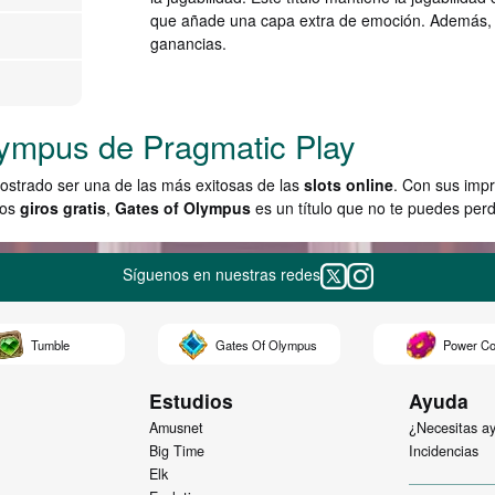
que añade una capa extra de emoción. Además, e
ganancias.
lympus de Pragmatic Play
strado ser una de las más exitosas de las
slots online
. Con sus impr
los
giros gratis
,
Gates of Olympus
es un título que no te puedes per
Síguenos en nuestras redes
Tumble
Gates Of Olympus
Power Combo
Estudios
Ayuda
Amusnet
¿Necesitas a
Big Time
Incidencias
Elk