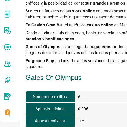
gráficos y la posibilidad de conseguir
grandes premios
.
Si eres un fanático de las
slots online
con mecánicas em
hablaremos sobre todo lo que necesitas saber de esta s
En
Casino Gran Vía
, el auténtico
casino online
de Madr
Desde el primer título de la saga, hasta las versiones m
premios
y
bonificaciones
.
Gates of Olympus
es un juego de
tragaperras online
q
juego es desvelar las riquezas ocultas tras las puertas d
Pragmatic
Play
ha lanzado varias versiones de la saga
jugadores.
Gates Of Olympus
Número de rodillos
6
Apuesta mínima
0.20€
Apuesta máxima
10€