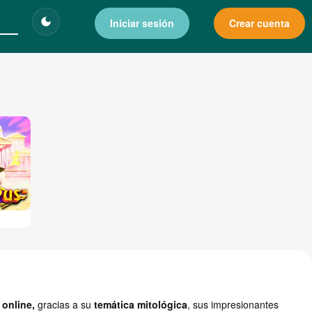
Iniciar
sesión
Crear cuenta
 online,
gracias a su
temática mitológica
, sus impresionantes