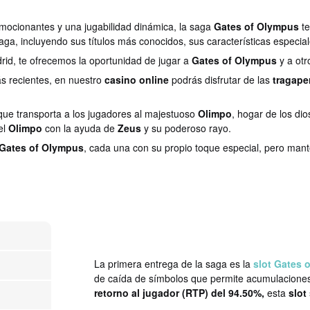
ocionantes y una jugabilidad dinámica, la saga
Gates of Olympus
te
aga, incluyendo sus títulos más conocidos, sus características especi
id, te ofrecemos la oportunidad de jugar a
Gates of Olympus
y a otr
ás recientes, en nuestro
casino online
podrás disfrutar de las
tragape
ue transporta a los jugadores al majestuoso
Olimpo
, hogar de los di
el
Olimpo
con la ayuda de
Zeus
y su poderoso rayo.
Gates of Olympus
, cada una con su propio toque especial, pero man
La primera entrega de la saga es la
slot Gates 
de caída de símbolos que permite acumulaciones
retorno al jugador (RTP) del 94.50%,
esta
slot