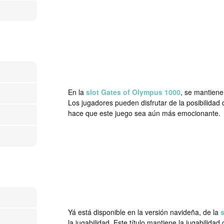
En la
slot Gates of Olympus 1000
, se mantiene
Los jugadores pueden disfrutar de la posibilidad 
hace que este juego sea aún más emocionante.
Yá está disponible en la versión navideña, de la
la jugabilidad. Este título mantiene la jugabilidad