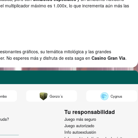
l multiplicador máximo es 1.000x, lo que incrementa aún más las
esionantes gráficos, su temática mitológica y las grandes
der. No esperes más y disfruta de esta saga en
Casino Gran Vía
.
Gonzo´s
Cygnus
Tu responsabilidad
yuda?
Juego más seguro
Juego autorizado
Info autoexclusión