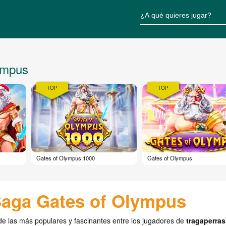
lympus
Gates of Olympus 1000
Gates of Olympus
Saga Gates of Olympus
e las más populares y fascinantes entre los jugadores de
tragaperras