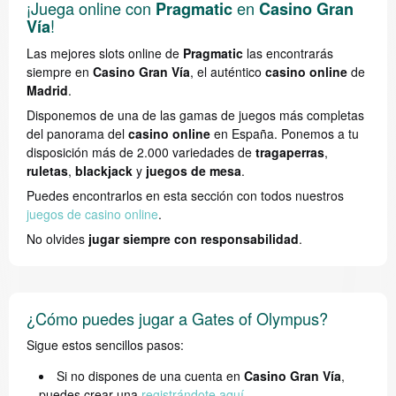
¡Juega online con
en
Pragmatic
Casino Gran
!
Vía
Las mejores slots online de
Pragmatic
las encontrarás
siempre en
Casino Gran Vía
, el auténtico
casino online
de
Madrid
.
Disponemos de una de las gamas de juegos más completas
del panorama del
casino online
en España. Ponemos a tu
disposición más de 2.000 variedades de
tragaperras
,
ruletas
,
blackjack
y
juegos de mesa
.
Puedes encontrarlos en esta sección con todos nuestros
juegos de casino online
.
No olvides
jugar siempre con responsabilidad
.
¿Cómo puedes jugar a Gates of Olympus?
Sigue estos sencillos pasos:
Si no dispones de una cuenta en
Casino Gran Vía
,
puedes crear una
registrándote aquí
.