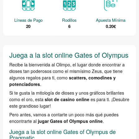
Líneas de Pago
Rodillos
Apuesta Mínima
20
6
0.20€
Juega a la slot online Gates of Olympus
Recibe la bienvenida al Olimpo, el lugar donde encontrar a
dioses tan poderosos como el mismísimo Zeus, que tiene
algunos regalos para ti, como
scatters, comodines y
potenciadores
.
Si te gusta la mitología de dioses y unos gráficos brillantes
como el oro, esta
slot de casino online
es para ti. ¡Desubre
este grandioso lugar!
Pero antes, vamos a contarte un poco más qué puedes
encontrarte al
jugar Gates of Olympus online
.
Juega a la slot online Gates of Olympus de
Pragmatic