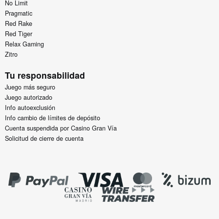
No Limit
Pragmatic
Red Rake
Red Tiger
Relax Gaming
Zitro
Tu responsabilidad
Juego más seguro
Juego autorizado
Info autoexclusión
Info cambio de límites de depósito
Cuenta suspendida por Casino Gran Vía
Solicitud de cierre de cuenta