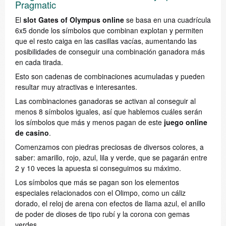
Pragmatic
El
slot Gates of Olympus online
se basa en una cuadrícula
6x5 donde los símbolos que combinan explotan y permiten
que el resto caiga en las casillas vacías, aumentando las
posibilidades de conseguir una combinación ganadora más
en cada tirada.
Esto son cadenas de combinaciones acumuladas y pueden
resultar muy atractivas e interesantes.
Las combinaciones ganadoras se activan al conseguir al
menos 8 símbolos iguales, así que hablemos cuáles serán
los símbolos que más y menos pagan de este
juego online
de casino
.
Comenzamos con piedras preciosas de diversos colores, a
saber: amarillo, rojo, azul, lila y verde, que se pagarán entre
2 y 10 veces la apuesta si conseguimos su máximo.
Los símbolos que más se pagan son los elementos
especiales relacionados con el Olimpo, como un cáliz
dorado, el reloj de arena con efectos de llama azul, el anillo
de poder de dioses de tipo rubí y la corona con gemas
verdes.