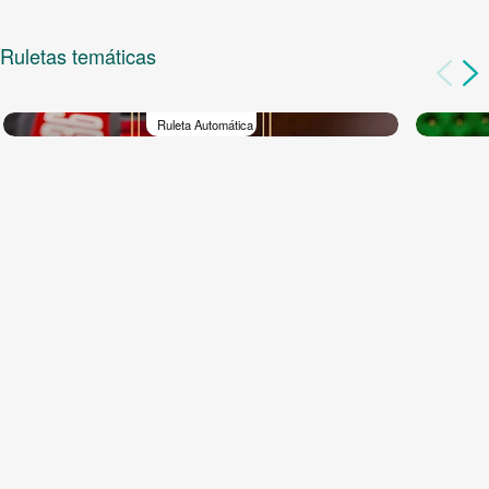
Ruletas temáticas
Ruleta Automática