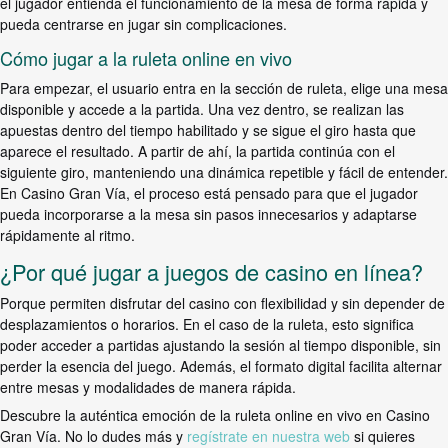
el jugador entienda el funcionamiento de la mesa de forma rápida y
pueda centrarse en jugar sin complicaciones.
Cómo jugar a la ruleta online en vivo
Para empezar, el usuario entra en la sección de ruleta, elige una mesa
disponible y accede a la partida. Una vez dentro, se realizan las
apuestas dentro del tiempo habilitado y se sigue el giro hasta que
aparece el resultado. A partir de ahí, la partida continúa con el
siguiente giro, manteniendo una dinámica repetible y fácil de entender.
En Casino Gran Vía, el proceso está pensado para que el jugador
pueda incorporarse a la mesa sin pasos innecesarios y adaptarse
rápidamente al ritmo.
¿Por qué jugar a juegos de casino en línea?
Porque permiten disfrutar del casino con flexibilidad y sin depender de
desplazamientos o horarios. En el caso de la ruleta, esto significa
poder acceder a partidas ajustando la sesión al tiempo disponible, sin
perder la esencia del juego. Además, el formato digital facilita alternar
entre mesas y modalidades de manera rápida.
Descubre la auténtica emoción de la ruleta online en vivo en Casino
Gran Vía. No lo dudes más y
regístrate en nuestra web
si quieres