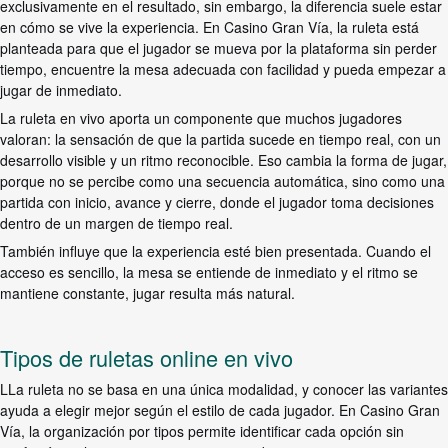
exclusivamente en el resultado, sin embargo, la diferencia suele estar
en cómo se vive la experiencia. En Casino Gran Vía, la ruleta está
planteada para que el jugador se mueva por la plataforma sin perder
tiempo, encuentre la mesa adecuada con facilidad y pueda empezar a
jugar de inmediato.
La ruleta en vivo aporta un componente que muchos jugadores
valoran: la sensación de que la partida sucede en tiempo real, con un
desarrollo visible y un ritmo reconocible. Eso cambia la forma de jugar,
porque no se percibe como una secuencia automática, sino como una
partida con inicio, avance y cierre, donde el jugador toma decisiones
dentro de un margen de tiempo real.
También influye que la experiencia esté bien presentada. Cuando el
acceso es sencillo, la mesa se entiende de inmediato y el ritmo se
mantiene constante, jugar resulta más natural.
Tipos de ruletas online en vivo
LLa ruleta no se basa en una única modalidad, y conocer las variantes
ayuda a elegir mejor según el estilo de cada jugador. En Casino Gran
Vía, la organización por tipos permite identificar cada opción sin