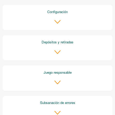
Configuración
Depósitos y retiradas
Juego responsable
Subsanación de errores