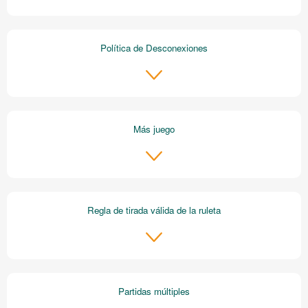
Política de Desconexiones
Más juego
Regla de tirada válida de la ruleta
Partidas múltiples