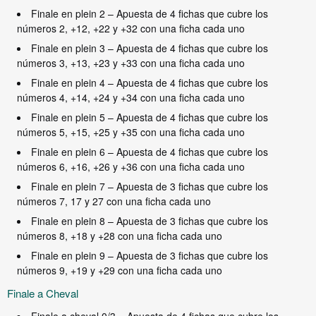
Finale en plein 2 – Apuesta de 4 fichas que cubre los
números 2, +12, +22 y +32 con una ficha cada uno
Finale en plein 3 – Apuesta de 4 fichas que cubre los
números 3, +13, +23 y +33 con una ficha cada uno
Finale en plein 4 – Apuesta de 4 fichas que cubre los
números 4, +14, +24 y +34 con una ficha cada uno
Finale en plein 5 – Apuesta de 4 fichas que cubre los
números 5, +15, +25 y +35 con una ficha cada uno
Finale en plein 6 – Apuesta de 4 fichas que cubre los
números 6, +16, +26 y +36 con una ficha cada uno
Finale en plein 7 – Apuesta de 3 fichas que cubre los
números 7, 17 y 27 con una ficha cada uno
Finale en plein 8 – Apuesta de 3 fichas que cubre los
números 8, +18 y +28 con una ficha cada uno
Finale en plein 9 – Apuesta de 3 fichas que cubre los
números 9, +19 y +29 con una ficha cada uno
Finale a Cheval