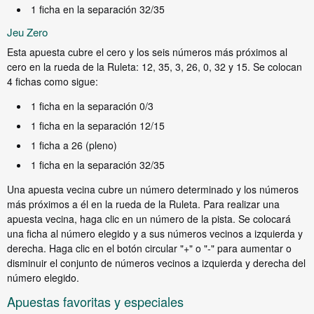
1 ficha en la separación 32/35
Jeu Zero
Esta apuesta cubre el cero y los seis números más próximos al
cero en la rueda de la Ruleta: 12, 35, 3, 26, 0, 32 y 15. Se colocan
4 fichas como sigue:
1 ficha en la separación 0/3
1 ficha en la separación 12/15
1 ficha a 26 (pleno)
1 ficha en la separación 32/35
Una apuesta vecina cubre un número determinado y los números
más próximos a él en la rueda de la Ruleta. Para realizar una
apuesta vecina, haga clic en un número de la pista. Se colocará
una ficha al número elegido y a sus números vecinos a izquierda y
derecha. Haga clic en el botón circular "+" o "-" para aumentar o
disminuir el conjunto de números vecinos a izquierda y derecha del
número elegido.
Apuestas favoritas y especiales