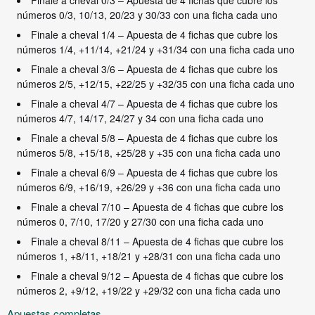
Finale a cheval 0/3 – Apuesta de 4 fichas que cubre los
números 0/3, 10/13, 20/23 y 30/33 con una ficha cada uno
Finale a cheval 1/4 – Apuesta de 4 fichas que cubre los
números 1/4, +11/14, +21/24 y +31/34 con una ficha cada uno
Finale a cheval 3/6 – Apuesta de 4 fichas que cubre los
números 2/5, +12/15, +22/25 y +32/35 con una ficha cada uno
Finale a cheval 4/7 – Apuesta de 4 fichas que cubre los
números 4/7, 14/17, 24/27 y 34 con una ficha cada uno
Finale a cheval 5/8 – Apuesta de 4 fichas que cubre los
números 5/8, +15/18, +25/28 y +35 con una ficha cada uno
Finale a cheval 6/9 – Apuesta de 4 fichas que cubre los
números 6/9, +16/19, +26/29 y +36 con una ficha cada uno
Finale a cheval 7/10 – Apuesta de 4 fichas que cubre los
números 0, 7/10, 17/20 y 27/30 con una ficha cada uno
Finale a cheval 8/11 – Apuesta de 4 fichas que cubre los
números 1, +8/11, +18/21 y +28/31 con una ficha cada uno
Finale a cheval 9/12 – Apuesta de 4 fichas que cubre los
números 2, +9/12, +19/22 y +29/32 con una ficha cada uno
Apuestas completas