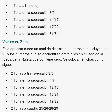
1 ficha a1 (pleno)
1 ficha en la separación 6/9
1 ficha en la separación 14/17
1 ficha en la separación 17/20
1 ficha en la separación 31/34
Voisins du Zero
Esta apuesta cubre un total de diecisiete números que incluyen 22,
25 y los números que se encuentran entre ellos en el lado de la
rueda de la Ruleta que contiene cero. Se colocan 9 fichas como
sigue:
2 fichas a transversal 0/2/3
1 ficha en la separación 4/7
1 ficha en la separación 12/15
1 ficha en la separación 18/21
1 ficha en la separación 19/22
2 fichas a cuadro 25/26/28/29