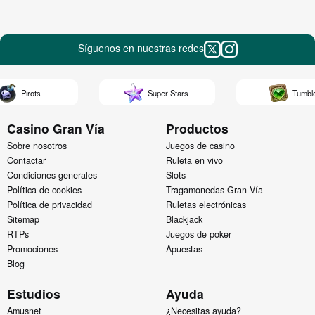
Síguenos en nuestras redes
irots
Super Stars
Tumble
Casino Gran Vía
Productos
Sobre nosotros
Juegos de casino
Contactar
Ruleta en vivo
Condiciones generales
Slots
Política de cookies
Tragamonedas Gran Vía
Política de privacidad
Ruletas electrónicas
Sitemap
Blackjack
RTPs
Juegos de poker
Promociones
Apuestas
Blog
Estudios
Ayuda
Amusnet
¿Necesitas ayuda?