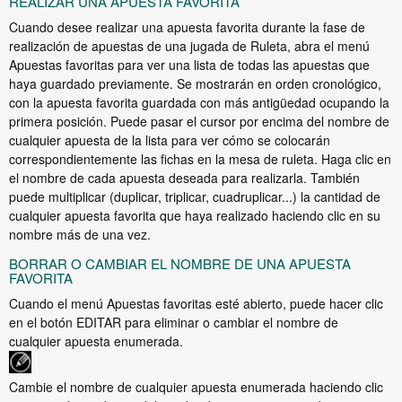
REALIZAR UNA APUESTA FAVORITA
Cuando desee realizar una apuesta favorita durante la fase de
realización de apuestas de una jugada de Ruleta, abra el menú
Apuestas favoritas para ver una lista de todas las apuestas que
haya guardado previamente. Se mostrarán en orden cronológico,
con la apuesta favorita guardada con más antigüedad ocupando la
primera posición. Puede pasar el cursor por encima del nombre de
cualquier apuesta de la lista para ver cómo se colocarán
correspondientemente las fichas en la mesa de ruleta. Haga clic en
el nombre de cada apuesta deseada para realizarla. También
puede multiplicar (duplicar, triplicar, cuadruplicar...) la cantidad de
cualquier apuesta favorita que haya realizado haciendo clic en su
nombre más de una vez.
BORRAR O CAMBIAR EL NOMBRE DE UNA APUESTA
FAVORITA
Cuando el menú Apuestas favoritas esté abierto, puede hacer clic
en el botón EDITAR para eliminar o cambiar el nombre de
cualquier apuesta enumerada.
Cambie el nombre de cualquier apuesta enumerada haciendo clic