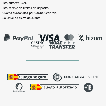
Info autoexclusión
Info cambio de límites de depósito
Cuenta suspendida por Casino Gran Vía
Solicitud de cierre de cuenta