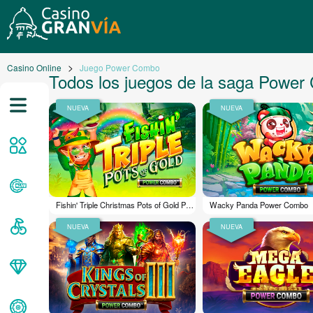
Casino Online
Juego Power Combo
Todos los juegos de la saga Powe
Fishin' Triple Christmas Pots of Gold POWER COMBO
Wacky Panda Power Combo