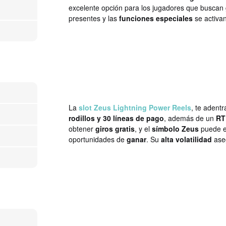
excelente opción para los jugadores que buscan
presentes y las
funciones especiales
se activan
La
slot Zeus Lightning Power Reels
, te adent
rodillos y 30 líneas de pago
, además de un
RT
obtener
giros gratis
, y el
símbolo Zeus
puede ex
oportunidades de
ganar
. Su
alta volatilidad
aseg