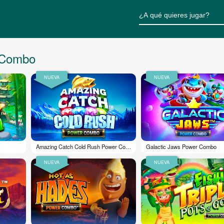
r Combo
Amazing Catch Cold Rush Power Combo
Galactic Jaws Power Combo