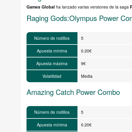
Games Global
ha lanzado varias versiones de la saga
Raging Gods:Olympus Power Co
Número de rodillos
5
Apuesta mínima
0.20€
Apuesta máxima
9€
Volatilidad
Media
Amazing Catch Power Combo
Número de rodillos
5
Apuesta mínima
0.20€