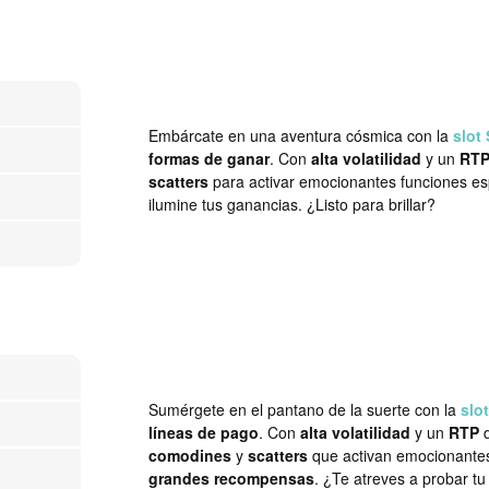
Embárcate en una aventura cósmica con la
slot
formas de ganar
. Con
alta volatilidad
y un
RT
scatters
para activar emocionantes funciones es
ilumine tus ganancias. ¿Listo para brillar?
Sumérgete en el pantano de la suerte con la
slo
líneas de pago
. Con
alta volatilidad
y un
RTP
d
comodines
y
scatters
que activan emocionant
grandes recompensas
. ¿Te atreves a probar tu