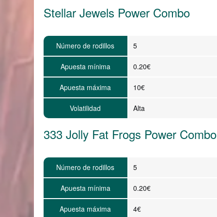
Stellar Jewels Power Combo
Número de rodillos
5
Apuesta mínima
0.20€
Apuesta máxima
10€
Volatilidad
Alta
333 Jolly Fat Frogs Power Combo
Número de rodillos
5
Apuesta mínima
0.20€
Apuesta máxima
4€