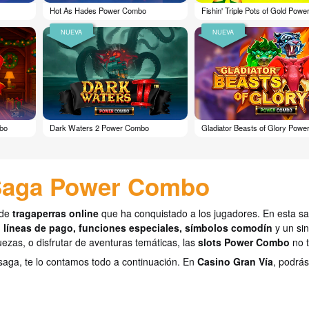
Hot As Hades Power Combo
Fishin' Triple Pots of Gold Pow
bo
Dark Waters 2 Power Combo
Gladiator Beasts of Glory Pow
 Saga Power Combo
 de
tragaperras online
que ha conquistado a los jugadores. En esta sag
n
líneas de pago,
funciones especiales, símbolos comodín
y un sin
uezas, o disfrutar de aventuras temáticas, las
slots Power Combo
no t
a saga, te lo contamos todo a continuación. En
Casino Gran Vía
, podrás