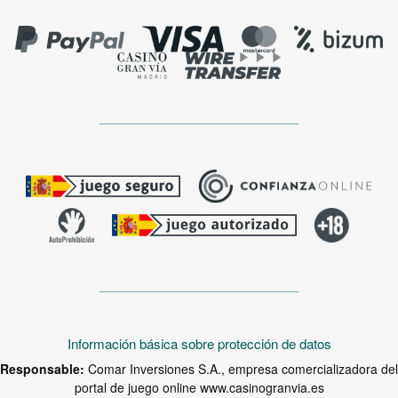
Información básica sobre protección de datos
Responsable:
Comar Inversiones S.A., empresa comercializadora del
portal de juego online www.casinogranvia.es