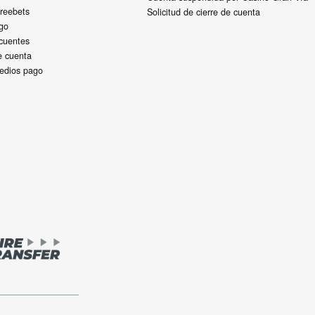
freebets
Solicitud de cierre de cuenta
go
ecuentes
de cuenta
medios pago