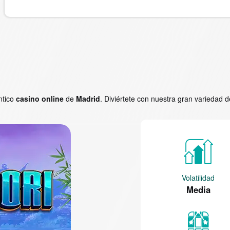
éntico
casino online
de
Madrid
. Diviértete con nuestra gran variedad 
Volatilidad
Media