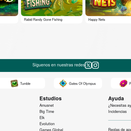
Rabid Randy Gone Fishing
Happy Nets
Síguenos en nuestras redes
Tumble
Gates Of Olympus
Power C
Estudios
Ayuda
Amusnet
¿Necesitas a
Big Time
Incidencias
Elk
Evolution
Reglas de ap
Games Global