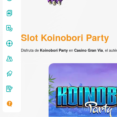
Slot Koinobori Party
Disfruta de
Koinobori Party
en
Casino Gran Vía
, el aut