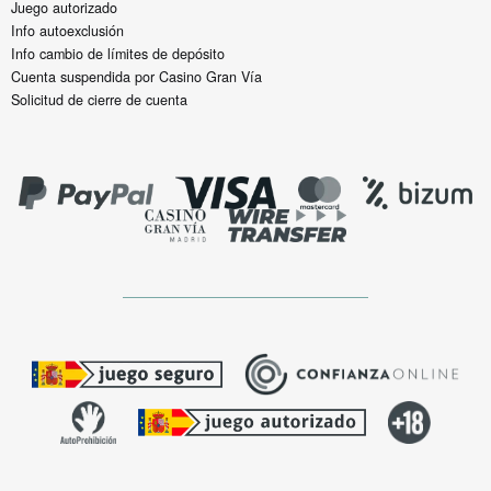
Juego autorizado
Info autoexclusión
Info cambio de límites de depósito
Cuenta suspendida por Casino Gran Vía
Solicitud de cierre de cuenta