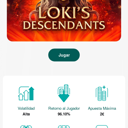
Jugar
Volatilidad
Retorno al Jugador
Apuesta Máxima
Alta
96.10%
2€