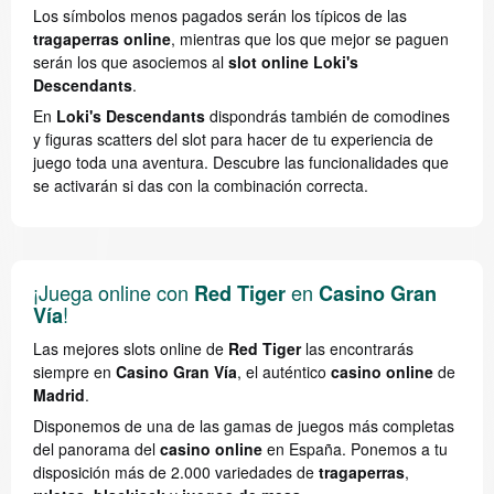
Los símbolos menos pagados serán los típicos de las
tragaperras online
, mientras que los que mejor se paguen
serán los que asociemos al
slot online Loki's
Descendants
.
En
Loki's Descendants
dispondrás también de comodines
y figuras scatters del slot para hacer de tu experiencia de
juego toda una aventura. Descubre las funcionalidades que
se activarán si das con la combinación correcta.
¡Juega online con
en
Red Tiger
Casino Gran
!
Vía
Las mejores slots online de
Red Tiger
las encontrarás
siempre en
Casino Gran Vía
, el auténtico
casino online
de
Madrid
.
Disponemos de una de las gamas de juegos más completas
del panorama del
casino online
en España. Ponemos a tu
disposición más de 2.000 variedades de
tragaperras
,