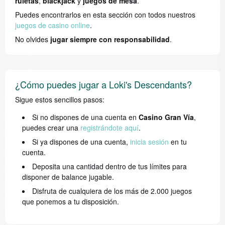
ruletas
,
blackjack
y
juegos de mesa
.
Puedes encontrarlos en esta sección con todos nuestros
juegos de casino online
.
No olvides
jugar siempre con responsabilidad
.
¿Cómo puedes jugar a Loki's Descendants?
Sigue estos sencillos pasos:
Si no dispones de una cuenta en
Casino Gran Vía
,
puedes crear una
registrándote aquí
.
Si ya dispones de una cuenta,
inicia sesión
en tu
cuenta.
Deposita una cantidad dentro de tus límites para
disponer de balance jugable.
Disfruta de cualquiera de los más de 2.000 juegos
que ponemos a tu disposición.