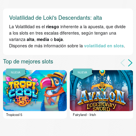
Volatilidad de Loki's Descendants: alta
La Volatilidad es el
riesgo
inherente a la apuesta, que divide
a los slots en tres escalas diferentes, según tengan una
varianza
alta
,
media
o
baja
.
Dispones de más información sobre la
volatilidad en slots
.
Top de mejores slots
Tropicool 5
Fairyland - Irish