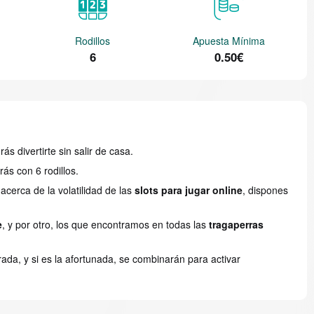
Rodillos
Apuesta Mínima
6
0.50€
ás divertirte sin salir de casa.
rás con 6 rodillos.
acerca de la volatilidad de las
slots para jugar online
, dispones
e
, y por otro, los que encontramos en todas las
tragaperras
ada, y si es la afortunada, se combinarán para activar