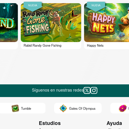
Rabid Randy Gone Fishing
Happy Nets
Síguenos en nuestras redes
Tumble
Gates Of Olympus
Power C
Estudios
Ayuda