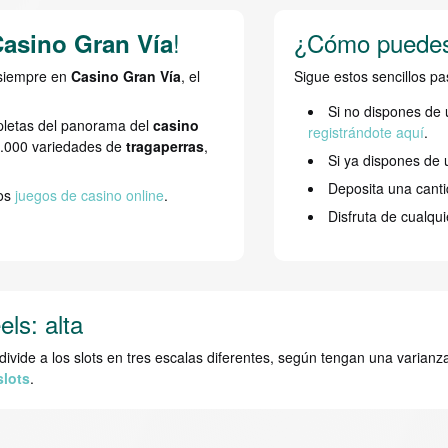
!
¿Cómo puedes 
asino Gran Vía
 siempre en
Casino Gran Vía
, el
Sigue estos sencillos pa
Si no dispones de
letas del panorama del
casino
registrándote aquí
.
2.000 variedades de
tragaperras
,
Si ya dispones de
Deposita una canti
ros
juegos de casino online
.
Disfruta de cualqu
els: alta
divide a los slots en tres escalas diferentes, según tengan una varian
slots
.