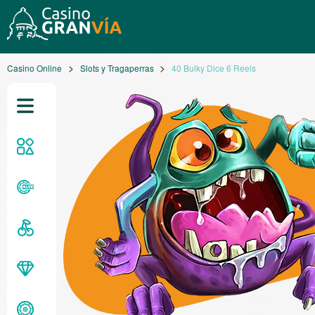
Casino Online
Slots y Tragaperras
40 Bulky Dice 6 Reels