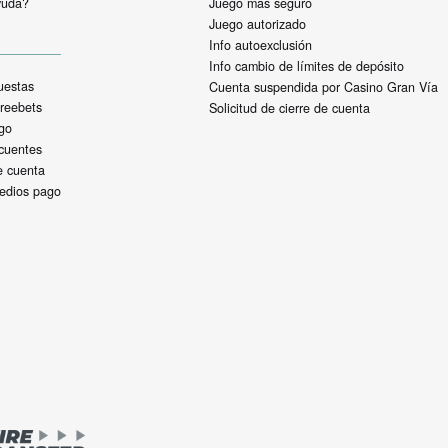
yuda?
Juego más seguro
Juego autorizado
Info autoexclusión
Info cambio de límites de depósito
uestas
Cuenta suspendida por Casino Gran Vía
freebets
Solicitud de cierre de cuenta
go
ecuentes
de cuenta
medios pago