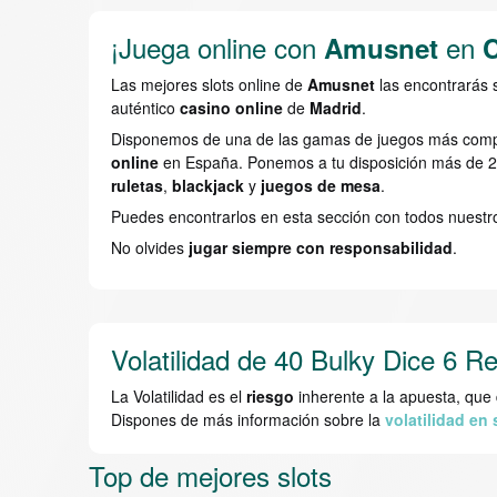
¡Juega online con
en
Amusnet
C
Las mejores slots online de
Amusnet
las encontrarás
auténtico
casino online
de
Madrid
.
Disponemos de una de las gamas de juegos más comp
online
en España. Ponemos a tu disposición más de 
ruletas
,
blackjack
y
juegos de mesa
.
Puedes encontrarlos en esta sección con todos nuest
No olvides
jugar siempre con responsabilidad
.
Volatilidad de 40 Bulky Dice 6 Re
La Volatilidad es el
riesgo
inherente a la apuesta, que 
Dispones de más información sobre la
volatilidad en 
Top de mejores slots