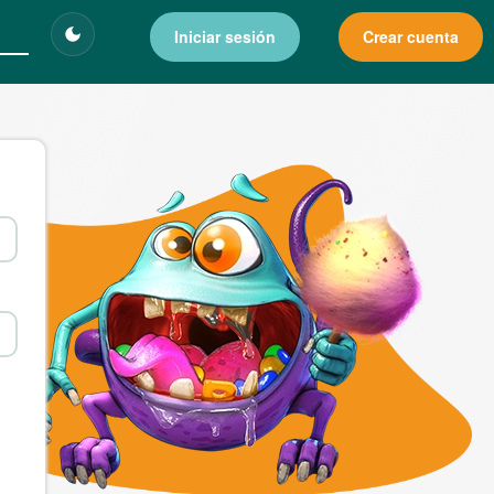
Iniciar
sesión
Crear cuenta