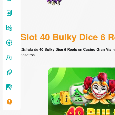
Slot 40 Bulky Dice 6 R
Disfruta de
40 Bulky Dice 6 Reels
en
Casino Gran Vía
, 
nosotros.