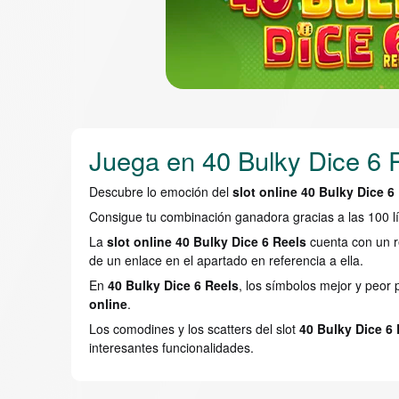
Juega en 40 Bulky Dice 6
Descubre lo emoción del
slot online 40 Bulky Dice 
Consigue tu combinación ganadora gracias a las 100 
La
slot online 40 Bulky Dice 6 Reels
cuenta con un re
de un enlace en el apartado en referencia a ella.
En
40 Bulky Dice 6 Reels
, los símbolos mejor y peor 
online
.
Los comodines y los scatters del slot
40 Bulky Dice 6 
interesantes funcionalidades.