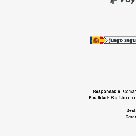
Responsable:
Comar I
Finalidad:
Registro en el
Dest
Dere