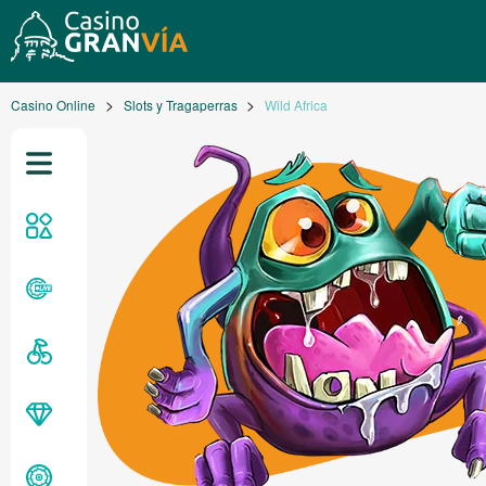
Casino Online
Slots y Tragaperras
Wild Africa