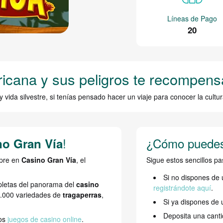
Líneas de Pago
20
ricana y sus peligros te recompen
y vida silvestre, si tenías pensado hacer un viaje para conocer la cultur
!
¿Cómo puedes 
no Gran Vía
mpre en
Casino Gran Vía
, el
Sigue estos sencillos pa
Si no dispones de
letas del panorama del
casino
registrándote aquí
.
2.000 variedades de
tragaperras
,
Si ya dispones de
Deposita una canti
ros
juegos de casino online
.