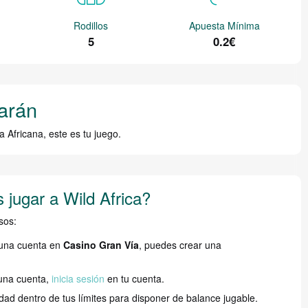
Rodillos
Apuesta Mínima
5
0.2€
sarán
a Africana, este es tu juego.
jugar a Wild Africa?
sos:
 una cuenta en
Casino Gran Vía
, puedes crear una
 una cuenta,
inicia sesión
en tu cuenta.
dad dentro de tus límites para disponer de balance jugable.