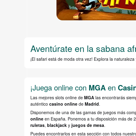
Aventúrate en la sabana af
¡El safari está de moda otra vez! Explora la naturaleza 
¡Juega online con
en
MGA
Casi
Las mejores slots online de
MGA
las encontrarás sie
auténtico
casino online
de
Madrid
.
Disponemos de una de las gamas de juegos más comp
online
en España. Ponemos a tu disposición más de 
ruletas
,
blackjack
y
juegos de mesa
.
Puedes encontrarlos en esta sección con todos nuest