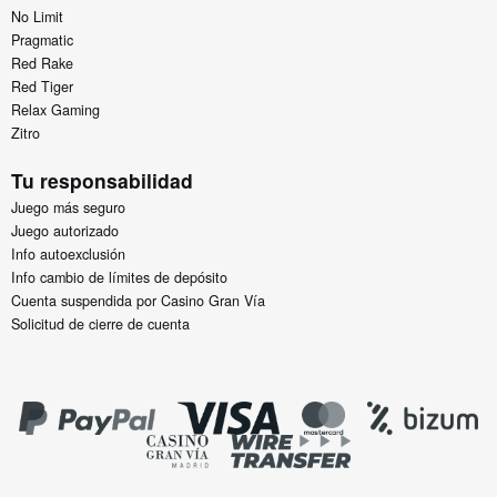
No Limit
Pragmatic
Red Rake
Red Tiger
Relax Gaming
Zitro
Tu responsabilidad
Juego más seguro
Juego autorizado
Info autoexclusión
Info cambio de límites de depósito
Cuenta suspendida por Casino Gran Vía
Solicitud de cierre de cuenta