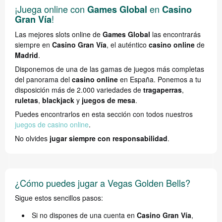
¡Juega online con
en
Games Global
Casino
!
Gran Vía
Las mejores slots online de
Games Global
las encontrarás
siempre en
Casino Gran Vía
, el auténtico
casino online
de
Madrid
.
Disponemos de una de las gamas de juegos más completas
del panorama del
casino online
en España. Ponemos a tu
disposición más de 2.000 variedades de
tragaperras
,
ruletas
,
blackjack
y
juegos de mesa
.
Puedes encontrarlos en esta sección con todos nuestros
juegos de casino online
.
No olvides
jugar siempre con responsabilidad
.
¿Cómo puedes jugar a Vegas Golden Bells?
Sigue estos sencillos pasos:
Si no dispones de una cuenta en
Casino Gran Vía
,