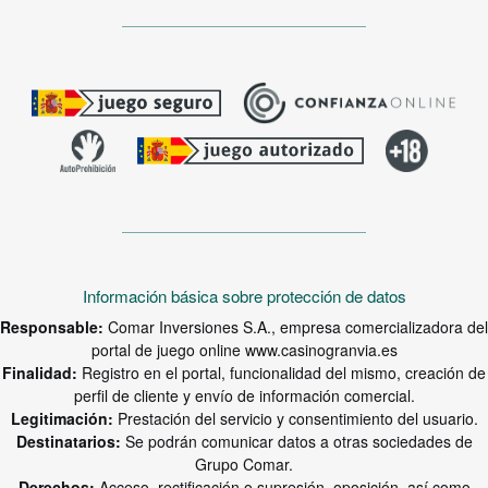
Información básica sobre protección de datos
Responsable:
Comar Inversiones S.A., empresa comercializadora del
portal de juego online www.casinogranvia.es
Finalidad:
Registro en el portal, funcionalidad del mismo, creación de
perfil de cliente y envío de información comercial.
Legitimación:
Prestación del servicio y consentimiento del usuario.
Destinatarios:
Se podrán comunicar datos a otras sociedades de
Grupo Comar.
Derechos:
Acceso, rectificación o supresión, oposición, así como