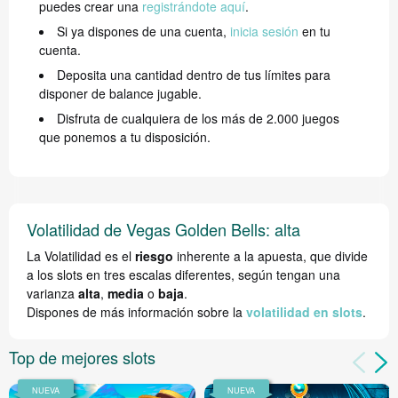
puedes crear una
registrándote aquí
.
Si ya dispones de una cuenta,
inicia sesión
en tu
cuenta.
Deposita una cantidad dentro de tus límites para
disponer de balance jugable.
Disfruta de cualquiera de los más de 2.000 juegos
que ponemos a tu disposición.
Volatilidad de Vegas Golden Bells: alta
La Volatilidad es el
riesgo
inherente a la apuesta, que divide
a los slots en tres escalas diferentes, según tengan una
varianza
alta
,
media
o
baja
.
Dispones de más información sobre la
volatilidad en slots
.
Top de mejores slots