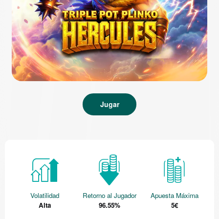
Jugar
Volatilidad
Retorno al Jugador
Apuesta Máxima
Alta
96.55%
5€