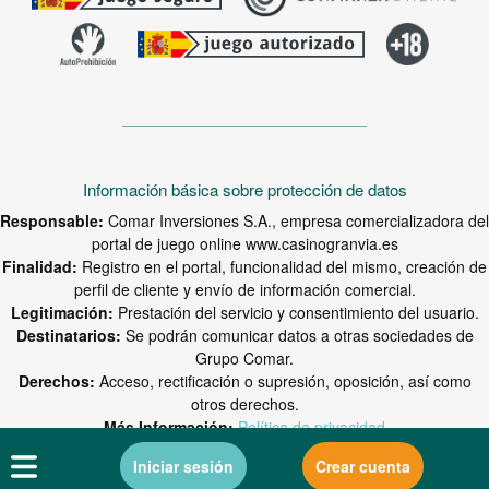
Información básica sobre protección de datos
Responsable:
Comar Inversiones S.A., empresa comercializadora del
portal de juego online www.casinogranvia.es
Finalidad:
Registro en el portal, funcionalidad del mismo, creación de
perfil de cliente y envío de información comercial.
Legitimación:
Prestación del servicio y consentimiento del usuario.
Destinatarios:
Se podrán comunicar datos a otras sociedades de
Grupo Comar.
Derechos:
Acceso, rectificación o supresión, oposición, así como
otros derechos.
Más Información:
Política de privacidad
Iniciar sesión
Crear cuenta