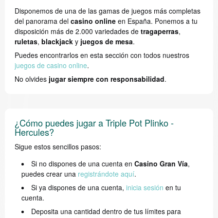
Disponemos de una de las gamas de juegos más completas
del panorama del
casino online
en España. Ponemos a tu
disposición más de 2.000 variedades de
tragaperras
,
ruletas
,
blackjack
y
juegos de mesa
.
Puedes encontrarlos en esta sección con todos nuestros
juegos de casino online
.
No olvides
jugar siempre con responsabilidad
.
¿Cómo puedes jugar a Triple Pot Plinko -
Hercules?
Sigue estos sencillos pasos:
Si no dispones de una cuenta en
Casino Gran Vía
,
puedes crear una
registrándote aquí
.
Si ya dispones de una cuenta,
inicia sesión
en tu
cuenta.
Deposita una cantidad dentro de tus límites para