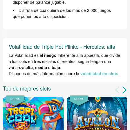
disponer de balance jugable.
Disfruta de cualquiera de los más de 2.000 juegos
que ponemos a tu disposición.
Volatilidad de Triple Pot Plinko - Hercules: alta
La Volatilidad es el
riesgo
inherente a la apuesta, que divide
a los slots en tres escalas diferentes, según tengan una
varianza
alta
,
media
o
baja
.
Dispones de más información sobre la
volatilidad en slots
.
Top de mejores slots