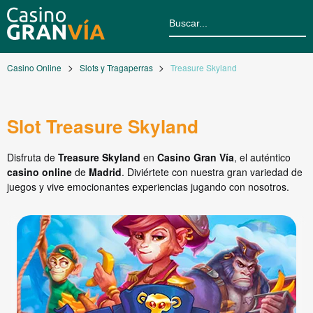
Casino Online
Slots y Tragaperras
Treasure Skyland
Slot Treasure Skyland
Disfruta de
Treasure Skyland
en
Casino Gran Vía
, el auténtico
casino online
de
Madrid
. Diviértete con nuestra gran variedad de
juegos y vive emocionantes experiencias jugando con nosotros.