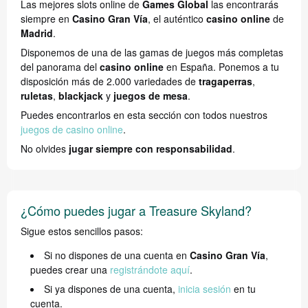
Las mejores slots online de
Games Global
las encontrarás
siempre en
Casino Gran Vía
, el auténtico
casino online
de
Madrid
.
Disponemos de una de las gamas de juegos más completas
del panorama del
casino online
en España. Ponemos a tu
disposición más de 2.000 variedades de
tragaperras
,
ruletas
,
blackjack
y
juegos de mesa
.
Puedes encontrarlos en esta sección con todos nuestros
juegos de casino online
.
No olvides
jugar siempre con responsabilidad
.
¿Cómo puedes jugar a Treasure Skyland?
Sigue estos sencillos pasos:
Si no dispones de una cuenta en
Casino Gran Vía
,
puedes crear una
registrándote aquí
.
Si ya dispones de una cuenta,
inicia sesión
en tu
cuenta.