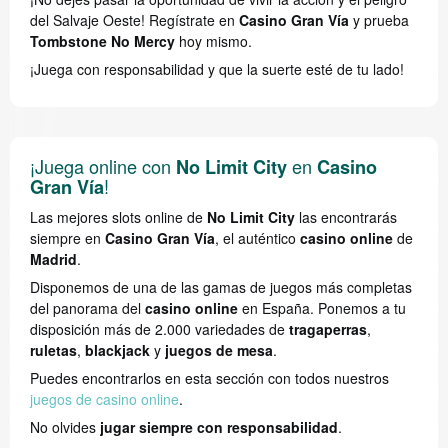
del Salvaje Oeste! Regístrate en
Casino Gran Vía
y prueba
Tombstone No Mercy
hoy mismo.
¡Juega con responsabilidad y que la suerte esté de tu lado!
¡Juega online con
en
No Limit City
Casino
!
Gran Vía
Las mejores slots online de
No Limit City
las encontrarás
siempre en
Casino Gran Vía
, el auténtico
casino online
de
Madrid
.
Disponemos de una de las gamas de juegos más completas
del panorama del
casino online
en España. Ponemos a tu
disposición más de 2.000 variedades de
tragaperras
,
ruletas
,
blackjack
y
juegos de mesa
.
Puedes encontrarlos en esta sección con todos nuestros
juegos de casino online
.
No olvides
jugar siempre con responsabilidad
.