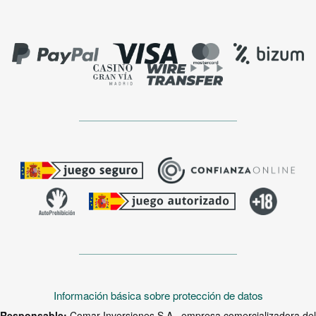
Información básica sobre protección de datos
Responsable:
Comar Inversiones S.A., empresa comercializadora del