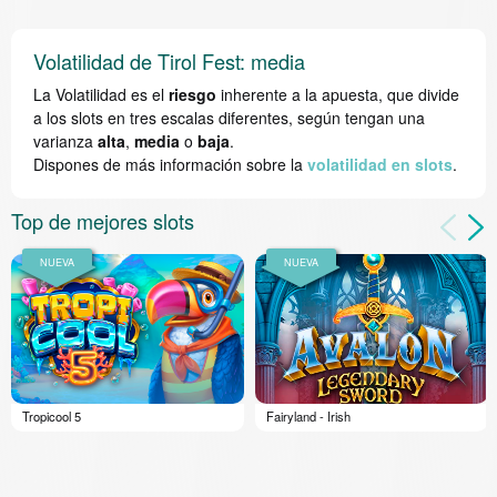
Volatilidad de Tirol Fest: media
La Volatilidad es el
riesgo
inherente a la apuesta, que divide
a los slots en tres escalas diferentes, según tengan una
varianza
alta
,
media
o
baja
.
Dispones de más información sobre la
volatilidad en slots
.
Top de mejores slots
Tropicool 5
Fairyland - Irish