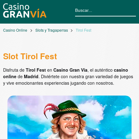
Casino Online
Slots y Tragaperras
Tirol Fest
Slot Tirol Fest
Disfruta de
Tirol Fest
en
Casino Gran Vía
, el auténtico
casino
online
de
Madrid
. Diviértete con nuestra gran variedad de juegos
y vive emocionantes experiencias jugando con nosotros.