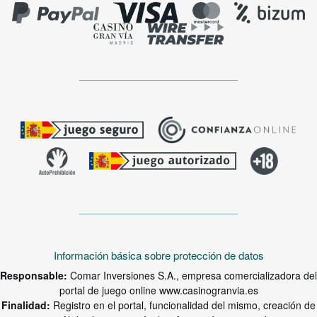
Información básica sobre protección de datos
Responsable:
Comar Inversiones S.A., empresa comercializadora del
portal de juego online www.casinogranvia.es
Finalidad:
Registro en el portal, funcionalidad del mismo, creación de