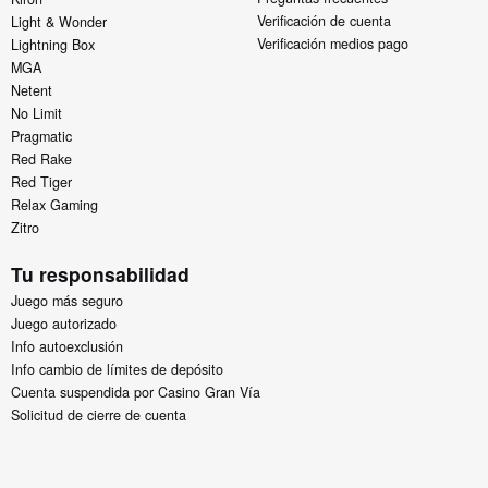
Verificación de cuenta
Light & Wonder
Verificación medios pago
Lightning Box
MGA
Netent
No Limit
Pragmatic
Red Rake
Red Tiger
Relax Gaming
Zitro
Tu responsabilidad
Juego más seguro
Juego autorizado
Info autoexclusión
Info cambio de límites de depósito
Cuenta suspendida por Casino Gran Vía
Solicitud de cierre de cuenta