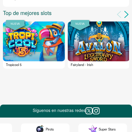
Top de mejores slots
Tropicool 5
Fairyland - Irish
Síguenos en nuestras redes
Pirots
Super Stars