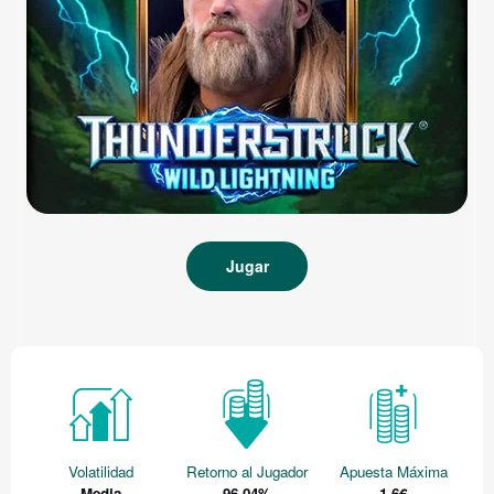
Jugar
Volatilidad
Retorno al Jugador
Apuesta Máxima
Media
96.04%
1.6€