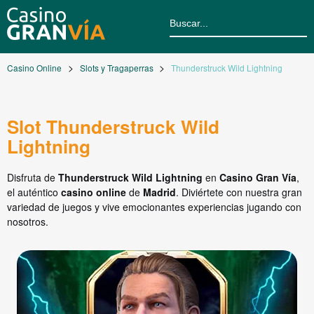
Casino Online
Slots y Tragaperras
Thunderstruck Wild Lightning
Slot Thunderstruck Wild
Lightning
Disfruta de
Thunderstruck Wild Lightning
en
Casino Gran Vía
,
el auténtico
casino online
de
Madrid
. Diviértete con nuestra gran
variedad de juegos y vive emocionantes experiencias jugando con
nosotros.