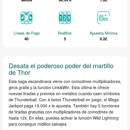
Líneas de Pago
Rodillos
Apuesta Mínima
40
5
0.2€
Desata el poderoso poder del martillo
de Thor
Esta saga escandinava viene con comodines multiplicadores,
giros gratis y la función Link&Win. Esta última le ofrece
nuevas tiradas y premios en metálico cuando caen símbolos
de Thunderball. Con 4 botes Thunderball en juego, el Mega
Jackpot paga 15.000 x la apuesta. También hay 5 funciones
de tiradas gratuitas con multiplicadores de comodines de
hasta 12x. En ellas, puedes activar la función Wild Lightning
para conseguir rodillos salvajes.