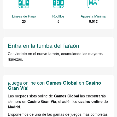
Líneas de Pago
Rodillos
Apuesta Mínima
25
5
0.01€
Entra en la tumba del faraón
Conviertete en el nuevo faraón, acumulando las mayores
riquezas.
¡Juega online con
en
Games Global
Casino
!
Gran Vía
Las mejores slots online de
Games Global
las encontrarás
siempre en
Casino Gran Vía
, el auténtico
casino online
de
Madrid
.
Disponemos de una de las gamas de juegos más completas