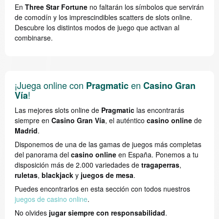
En
Three Star Fortune
no faltarán los símbolos que servirán
de comodín y los imprescindibles scatters de slots online.
Descubre los distintos modos de juego que activan al
combinarse.
¡Juega online con
en
Pragmatic
Casino Gran
!
Vía
Las mejores slots online de
Pragmatic
las encontrarás
siempre en
Casino Gran Vía
, el auténtico
casino online
de
Madrid
.
Disponemos de una de las gamas de juegos más completas
del panorama del
casino online
en España. Ponemos a tu
disposición más de 2.000 variedades de
tragaperras
,
ruletas
,
blackjack
y
juegos de mesa
.
Puedes encontrarlos en esta sección con todos nuestros
juegos de casino online
.
No olvides
jugar siempre con responsabilidad
.