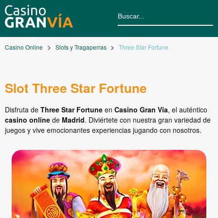
Casino Online
Slots y Tragaperras
Three Star Fortune
Slot Three Star Fortune
Disfruta de
Three Star Fortune
en
Casino Gran Vía
, el auténtico
casino online
de
Madrid
. Diviértete con nuestra gran variedad de
juegos y vive emocionantes experiencias jugando con nosotros.