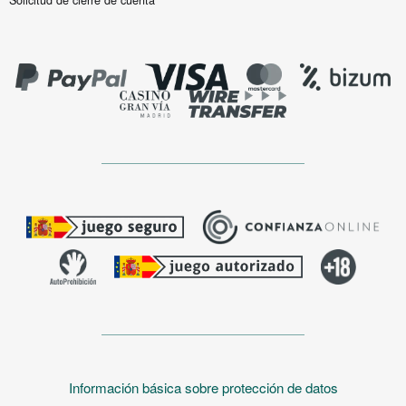
Solicitud de cierre de cuenta
Información básica sobre protección de datos