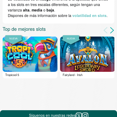
a los slots en tres escalas diferentes, según tengan una
varianza
alta
,
media
o
baja
.
Dispones de más información sobre la
volatilidad en slots
.
Top de mejores slots
Tropicool 5
Fairyland - Irish
Síguenos en nuestras redes