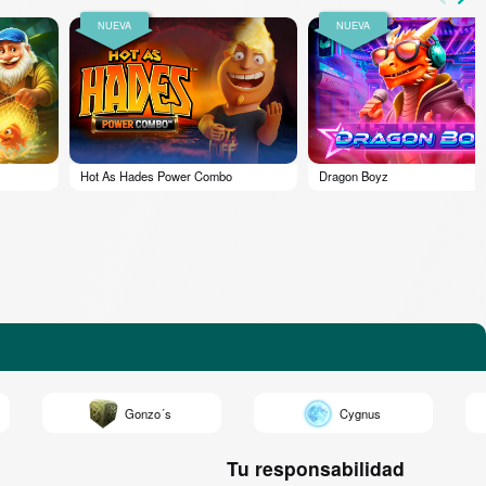
Hot As Hades Power Combo
Dragon Boyz
Gonzo´s
Cygnus
Tu responsabilidad