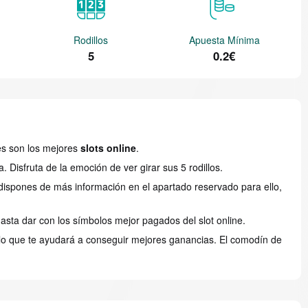
Rodillos
Apuesta Mínima
5
0.2€
es son los mejores
slots online
.
 Disfruta de la emoción de ver girar sus 5 rodillos.
l dispones de más información en el apartado reservado para ello,
ta dar con los símbolos mejor pagados del slot online.
lo que te ayudará a conseguir mejores ganancias. El comodín de