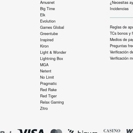
Amusnet
¿Necesitas a
Big Time
Incidencias
Elk
Evolution
Reglas de ap
Games Global
TCs bonos y 
Greentube
Medios de pa
Inspired
Preguntas fr
Kiron
Verificación 
Light & Wonder
Verificación 
Lightning Box
MGA
Netent
No Limit
Pragmatic
Red Rake
Red Tiger
Relax Gaming
Zitro