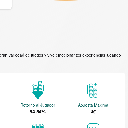
a gran variedad de juegos y vive emocionantes experiencias jugando
Retorno al Jugador
Apuesta Máxima
94.54%
4€