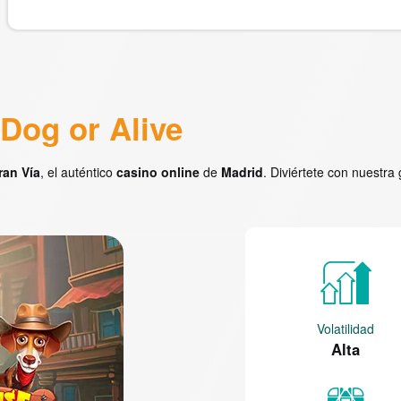
Dog or Alive
ran Vía
, el auténtico
casino online
de
Madrid
. Diviértete con nuestr
Volatilidad
Alta