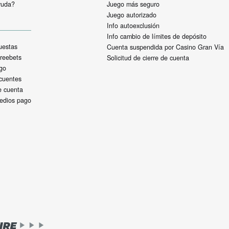
yuda?
Juego más seguro
Juego autorizado
Info autoexclusión
Info cambio de límites de depósito
uestas
Cuenta suspendida por Casino Gran Vía
freebets
Solicitud de cierre de cuenta
go
ecuentes
de cuenta
medios pago