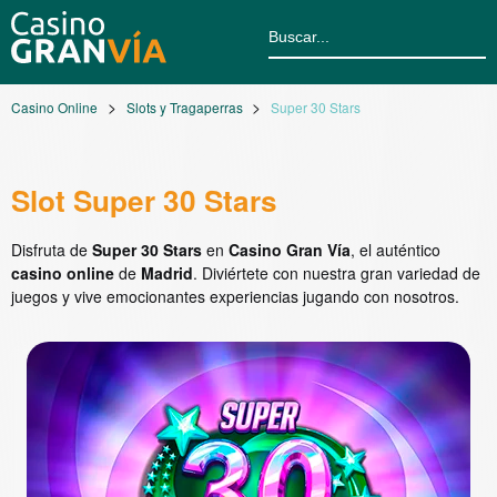
Casino Online
Slots y Tragaperras
Super 30 Stars
Slot Super 30 Stars
Disfruta de
Super 30 Stars
en
Casino Gran Vía
, el auténtico
casino online
de
Madrid
. Diviértete con nuestra gran variedad de
juegos y vive emocionantes experiencias jugando con nosotros.