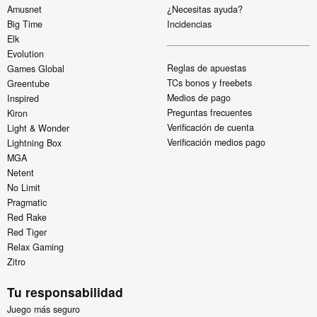
Amusnet
¿Necesitas ayuda?
Big Time
Incidencias
Elk
Evolution
Reglas de apuestas
Games Global
TCs bonos y freebets
Greentube
Medios de pago
Inspired
Preguntas frecuentes
Kiron
Verificación de cuenta
Light & Wonder
Verificación medios pago
Lightning Box
MGA
Netent
No Limit
Pragmatic
Red Rake
Red Tiger
Relax Gaming
Zitro
Tu responsabilidad
Juego más seguro