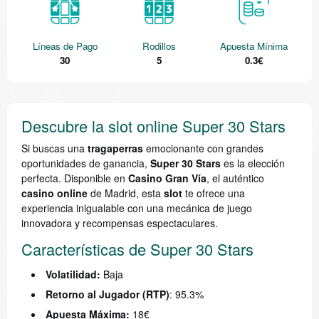
Líneas de Pago
Rodillos
Apuesta Mínima
30
5
0.3€
Descubre la slot online Super 30 Stars
Si buscas una
tragaperras
emocionante con grandes
oportunidades de ganancia,
Super 30 Stars
es la elección
perfecta. Disponible en
Casino Gran Vía
, el auténtico
casino online
de Madrid, esta
slot
te ofrece una
experiencia inigualable con una mecánica de juego
innovadora y recompensas espectaculares.
Características de Super 30 Stars
Volatilidad:
Baja
Retorno al Jugador (RTP)
: 95.3%
Apuesta Máxima:
18€