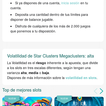
Si ya dispones de una cuenta,
inicia sesión
en tu
cuenta.
Deposita una cantidad dentro de tus límites para
disponer de balance jugable.
Disfruta de cualquiera de los más de 2.000 juegos
que ponemos a tu disposición.
Volatilidad de Star Clusters Megaclusters: alta
La Volatilidad es el
riesgo
inherente a la apuesta, que divide
a los slots en tres escalas diferentes, según tengan una
varianza
alta
,
media
o
baja
.
Dispones de más información sobre la
volatilidad en slots
.
Top de mejores slots