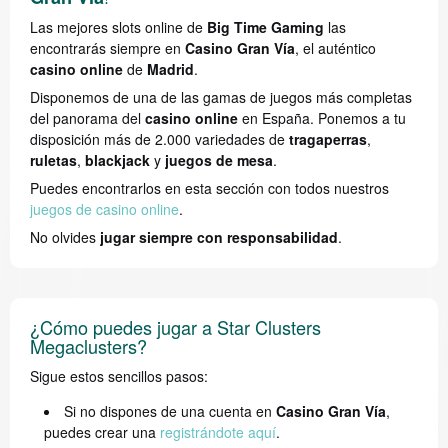
Las mejores slots online de
Big Time Gaming
las
encontrarás siempre en
Casino Gran Vía
, el auténtico
casino online
de
Madrid
.
Disponemos de una de las gamas de juegos más completas
del panorama del
casino online
en España. Ponemos a tu
disposición más de 2.000 variedades de
tragaperras
,
ruletas
,
blackjack
y
juegos de mesa
.
Puedes encontrarlos en esta sección con todos nuestros
juegos de casino online
.
No olvides
jugar siempre con responsabilidad
.
¿Cómo puedes jugar a Star Clusters
Megaclusters?
Sigue estos sencillos pasos:
Si no dispones de una cuenta en
Casino Gran Vía
,
puedes crear una
registrándote aquí
.