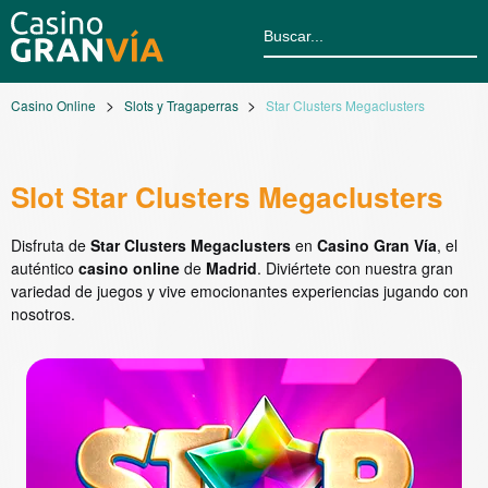
Casino Online
Slots y Tragaperras
Star Clusters Megaclusters
Slot Star Clusters Megaclusters
Disfruta de
Star Clusters Megaclusters
en
Casino Gran Vía
, el
auténtico
casino online
de
Madrid
. Diviértete con nuestra gran
variedad de juegos y vive emocionantes experiencias jugando con
nosotros.