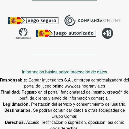
Información básica sobre protección de datos
Responsable:
Comar Inversiones S.A., empresa comercializadora del
portal de juego online www.casinogranvia.es
Finalidad:
Registro en el portal, funcionalidad del mismo, creación de
perfil de cliente y envío de información comercial.
Legitimación:
Prestación del servicio y consentimiento del usuario.
Destinatarios:
Se podrán comunicar datos a otras sociedades de
Grupo Comar.
Derechos:
Acceso, rectificación o supresión, oposición, así como
otros derechos.