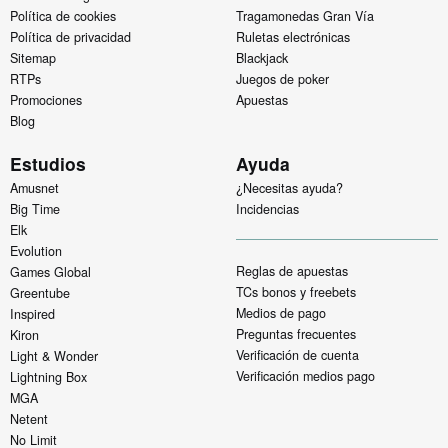
Política de cookies
Tragamonedas Gran Vía
Política de privacidad
Ruletas electrónicas
Sitemap
Blackjack
RTPs
Juegos de poker
Promociones
Apuestas
Blog
Estudios
Ayuda
Amusnet
¿Necesitas ayuda?
Big Time
Incidencias
Elk
Evolution
Reglas de apuestas
Games Global
TCs bonos y freebets
Greentube
Medios de pago
Inspired
Preguntas frecuentes
Kiron
Verificación de cuenta
Light & Wonder
Verificación medios pago
Lightning Box
MGA
Netent
No Limit