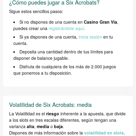
¿Cómo puedes jugar a Six Acrobats?
Sigue estos sencillos pasos:
Si no dispones de una cuenta en
Casino Gran Vía
,
puedes crear una
registrándote aquí
.
Si ya dispones de una cuenta,
inicia sesión
en tu
cuenta.
Deposita una cantidad dentro de tus límites para
disponer de balance jugable.
Disfruta de cualquiera de los más de 2.000 juegos
que ponemos a tu disposición.
Volatilidad de Six Acrobats: media
La Volatilidad es el
riesgo
inherente a la apuesta, que divide
a los slots en tres escalas diferentes, según tengan una
varianza
alta
,
media
o
baja
.
Dispones de más información sobre la
volatilidad en slots
.