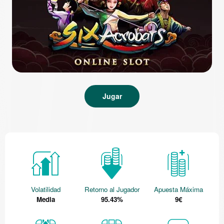
Jugar
Volatilidad
Retorno al Jugador
Apuesta Máxima
Media
95.43%
9€