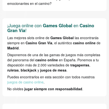
emocionantes en el camino?
¡Juega online con
en
Games Global
Casino
!
Gran Vía
Las mejores slots online de
Games Global
las encontrarás
siempre en
Casino Gran Vía
, el auténtico
casino online
de
Madrid
.
Disponemos de una de las gamas de juegos más completas
del panorama del
casino online
en España. Ponemos a tu
disposición más de 2.000 variedades de
tragaperras
,
ruletas
,
blackjack
y
juegos de mesa
.
Puedes encontrarlos en esta sección con todos nuestros
juegos de casino online
.
No olvides
jugar siempre con responsabilidad
.