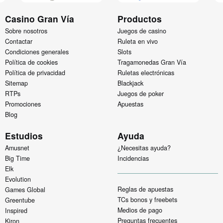
Casino Gran Vía
Productos
Sobre nosotros
Juegos de casino
Contactar
Ruleta en vivo
Condiciones generales
Slots
Política de cookies
Tragamonedas Gran Vía
Política de privacidad
Ruletas electrónicas
Sitemap
Blackjack
RTPs
Juegos de poker
Promociones
Apuestas
Blog
Estudios
Ayuda
Amusnet
¿Necesitas ayuda?
Big Time
Incidencias
Elk
Evolution
Reglas de apuestas
Games Global
TCs bonos y freebets
Greentube
Medios de pago
Inspired
Preguntas frecuentes
Kiron