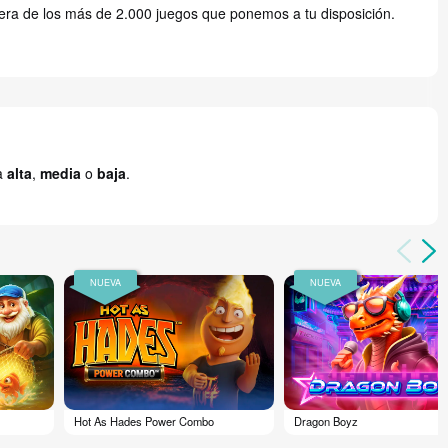
iera de los más de 2.000 juegos que ponemos a tu disposición.
za
alta
,
media
o
baja
.
Hot As Hades Power Combo
Dragon Boyz