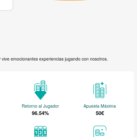
 y vive emocionantes experiencias jugando con nosotros.
Retorno al Jugador
Apuesta Máxima
96.54%
50€