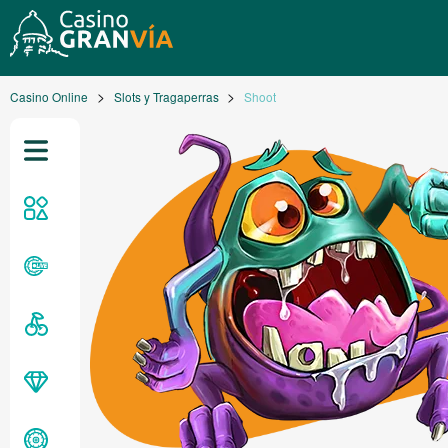
Casino Online
Slots y Tragaperras
Shoot