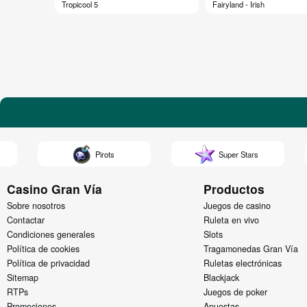
Tropicool 5
Fairyland - Irish
Pirots
Super Stars
Casino Gran Vía
Productos
Sobre nosotros
Juegos de casino
Contactar
Ruleta en vivo
Condiciones generales
Slots
Política de cookies
Tragamonedas Gran Vía
Política de privacidad
Ruletas electrónicas
Sitemap
Blackjack
RTPs
Juegos de poker
Promociones
Apuestas