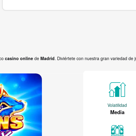
ico
casino online
de
Madrid
. Diviértete con nuestra gran variedad de
Volatilidad
Media