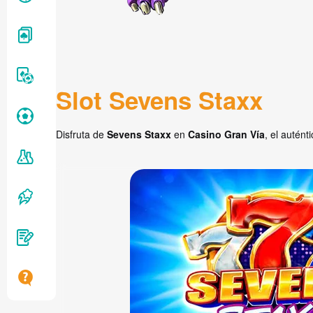
Slot Sevens Staxx
Disfruta de
Sevens Staxx
en
Casino Gran Vía
, el autént