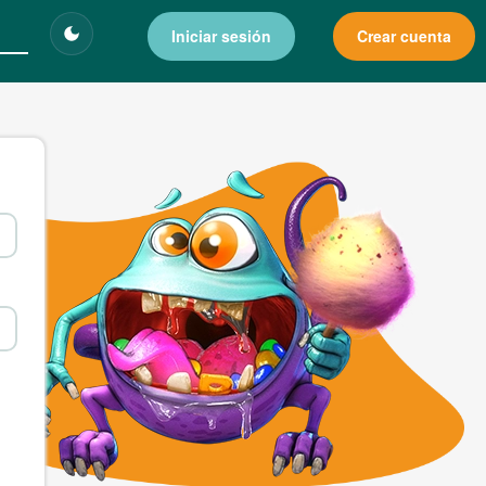
Iniciar
sesión
Crear cuenta