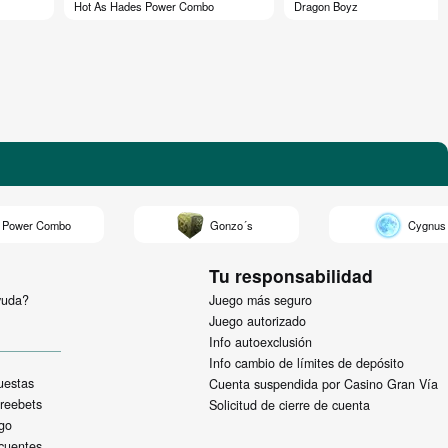
Hot As Hades Power Combo
Dragon Boyz
Combo
Gonzo´s
Cygnus
Tu responsabilidad
yuda?
Juego más seguro
Juego autorizado
Info autoexclusión
Info cambio de límites de depósito
uestas
Cuenta suspendida por Casino Gran Vía
freebets
Solicitud de cierre de cuenta
go
ecuentes