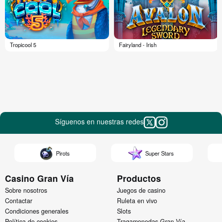
Tropicool 5
Fairyland - Irish
Síguenos en nuestras redes
Pirots
Super Stars
Casino Gran Vía
Productos
Sobre nosotros
Juegos de casino
Contactar
Ruleta en vivo
Condiciones generales
Slots
Política de cookies
Tragamonedas Gran Vía