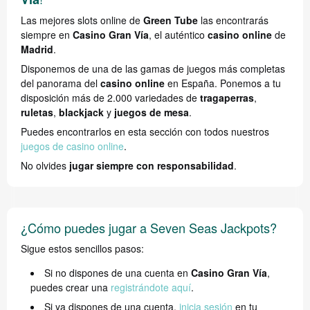
Las mejores slots online de
Green Tube
las encontrarás
siempre en
Casino Gran Vía
, el auténtico
casino online
de
Madrid
.
Disponemos de una de las gamas de juegos más completas
del panorama del
casino online
en España. Ponemos a tu
disposición más de 2.000 variedades de
tragaperras
,
ruletas
,
blackjack
y
juegos de mesa
.
Puedes encontrarlos en esta sección con todos nuestros
juegos de casino online
.
No olvides
jugar siempre con responsabilidad
.
¿Cómo puedes jugar a Seven Seas Jackpots?
Sigue estos sencillos pasos:
Si no dispones de una cuenta en
Casino Gran Vía
,
puedes crear una
registrándote aquí
.
Si ya dispones de una cuenta,
inicia sesión
en tu