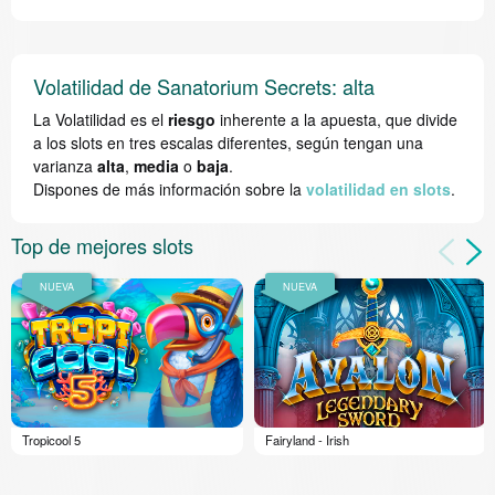
Volatilidad de Sanatorium Secrets: alta
La Volatilidad es el
riesgo
inherente a la apuesta, que divide
a los slots en tres escalas diferentes, según tengan una
varianza
alta
,
media
o
baja
.
Dispones de más información sobre la
volatilidad en slots
.
Top de mejores slots
Tropicool 5
Fairyland - Irish