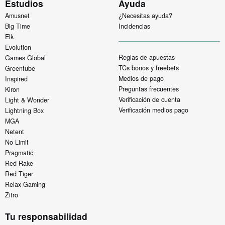
Estudios
Ayuda
Amusnet
¿Necesitas ayuda?
Big Time
Incidencias
Elk
Evolution
Reglas de apuestas
Games Global
TCs bonos y freebets
Greentube
Medios de pago
Inspired
Preguntas frecuentes
Kiron
Verificación de cuenta
Light & Wonder
Verificación medios pago
Lightning Box
MGA
Netent
No Limit
Pragmatic
Red Rake
Red Tiger
Relax Gaming
Zitro
Tu responsabilidad