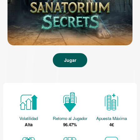
Jugar
Volatilidad
Retorno al Jugador
Apuesta Máxima
Alta
96.47%
4€