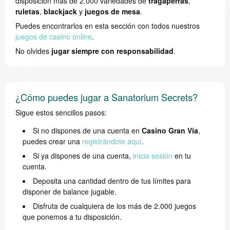
disposición más de 2.000 variedades de
tragaperras
,
ruletas
,
blackjack
y
juegos de mesa
.
Puedes encontrarlos en esta sección con todos nuestros
juegos de casino online
.
No olvides
jugar siempre con responsabilidad
.
¿Cómo puedes jugar a Sanatorium Secrets?
Sigue estos sencillos pasos:
Si no dispones de una cuenta en
Casino Gran Vía
,
puedes crear una
registrándote aquí
.
Si ya dispones de una cuenta,
inicia sesión
en tu
cuenta.
Deposita una cantidad dentro de tus límites para
disponer de balance jugable.
Disfruta de cualquiera de los más de 2.000 juegos
que ponemos a tu disposición.