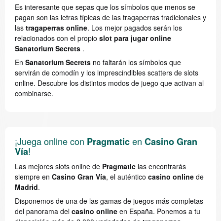
Es interesante que sepas que los símbolos que menos se
pagan son las letras típicas de las tragaperras tradicionales y
las
tragaperras online
. Los mejor pagados serán los
relacionados con el propio
slot para jugar online
Sanatorium Secrets
.
En
Sanatorium Secrets
no faltarán los símbolos que
servirán de comodín y los imprescindibles scatters de slots
online. Descubre los distintos modos de juego que activan al
combinarse.
¡Juega online con
en
Pragmatic
Casino Gran
!
Vía
Las mejores slots online de
Pragmatic
las encontrarás
siempre en
Casino Gran Vía
, el auténtico
casino online
de
Madrid
.
Disponemos de una de las gamas de juegos más completas
del panorama del
casino online
en España. Ponemos a tu