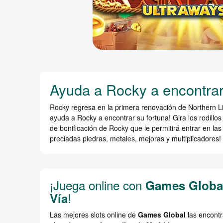
Ayuda a Rocky a encontrar
Rocky regresa en la primera renovación de Northern Li
ayuda a Rocky a encontrar su fortuna! Gira los rodillo
de bonificación de Rocky que le permitirá entrar en la
preciadas piedras, metales, mejoras y multiplicadores
¡Juega online con
Games Globa
!
Vía
Las mejores slots online de
Games Global
las encont