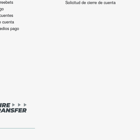
freebets
Solicitud de cierre de cuenta
go
ecuentes
de cuenta
medios pago