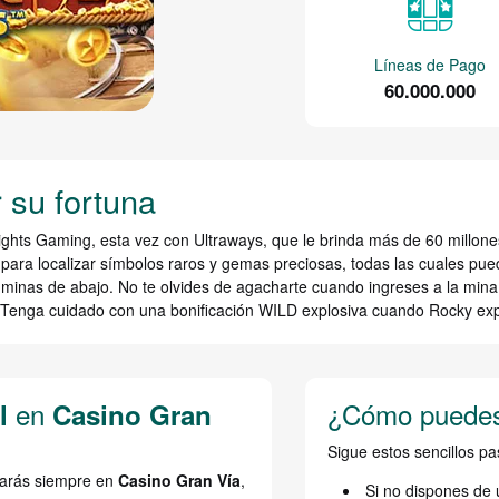
Líneas de Pago
60.000.000
 su fortuna
ghts Gaming, esta vez con Ultraways, que le brinda más de 60 millones 
s para localizar símbolos raros y gemas preciosas, todas las cuales pu
s minas de abajo. No te olvides de agacharte cuando ingreses a la min
! Tenga cuidado con una bonificación WILD explosiva cuando Rocky expl
en
¿Cómo puedes 
l
Casino Gran
Sigue estos sencillos pa
rarás siempre en
Casino Gran Vía
,
Si no dispones de