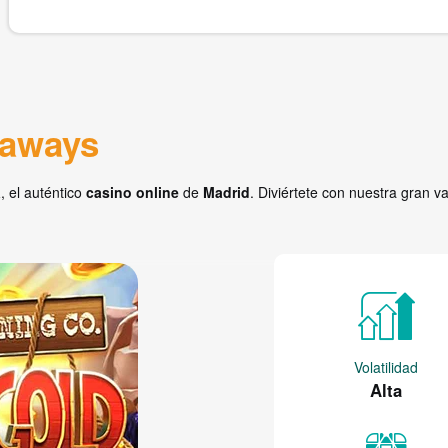
raways
a
, el auténtico
casino online
de
Madrid
. Diviértete con nuestra gran 
Volatilidad
Alta