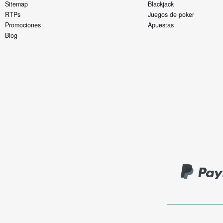
Sitemap
Blackjack
RTPs
Juegos de poker
Promociones
Apuestas
Blog