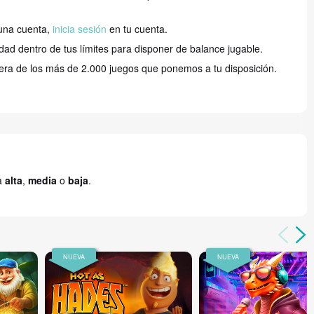
 una cuenta,
inicia sesión
en tu cuenta.
dad dentro de tus límites para disponer de balance jugable.
iera de los más de 2.000 juegos que ponemos a tu disposición.
za
alta
,
media
o
baja
.