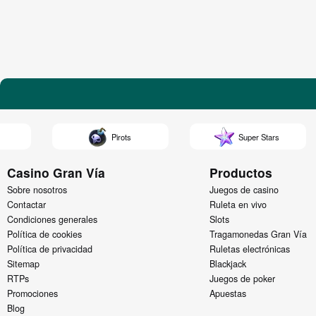
Pirots
Super Stars
Casino Gran Vía
Productos
Sobre nosotros
Juegos de casino
Contactar
Ruleta en vivo
Condiciones generales
Slots
Política de cookies
Tragamonedas Gran Vía
Política de privacidad
Ruletas electrónicas
Sitemap
Blackjack
RTPs
Juegos de poker
Promociones
Apuestas
Blog