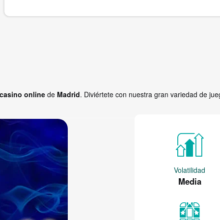
casino online
de
Madrid
. Diviértete con nuestra gran variedad de ju
Volatilidad
Media