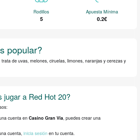
Rodillos
Apuesta Mínima
5
0.2€
s popular?
se trata de uvas, melones, ciruelas, limones, naranjas y cerezas y
jugar a Red Hot 20?
sos:
 una cuenta en
Casino Gran Vía
, puedes crear una
 una cuenta,
inicia sesión
en tu cuenta.