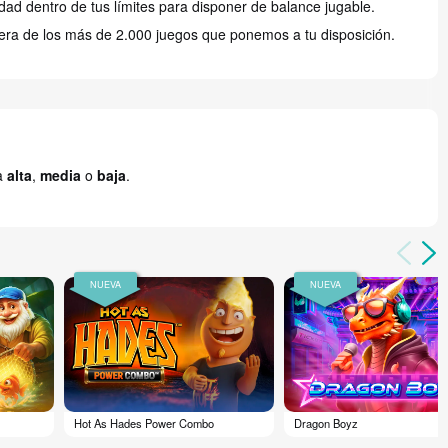
dad dentro de tus límites para disponer de balance jugable.
iera de los más de 2.000 juegos que ponemos a tu disposición.
za
alta
,
media
o
baja
.
Hot As Hades Power Combo
Dragon Boyz