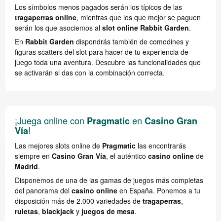
Los símbolos menos pagados serán los típicos de las
tragaperras online
, mientras que los que mejor se paguen
serán los que asociemos al
slot online Rabbit Garden
.
En
Rabbit Garden
dispondrás también de comodines y
figuras scatters del slot para hacer de tu experiencia de
juego toda una aventura. Descubre las funcionalidades que
se activarán si das con la combinación correcta.
¡Juega online con
en
Pragmatic
Casino Gran
!
Vía
Las mejores slots online de
Pragmatic
las encontrarás
siempre en
Casino Gran Vía
, el auténtico
casino online
de
Madrid
.
Disponemos de una de las gamas de juegos más completas
del panorama del
casino online
en España. Ponemos a tu
disposición más de 2.000 variedades de
tragaperras
,
ruletas
,
blackjack
y
juegos de mesa
.