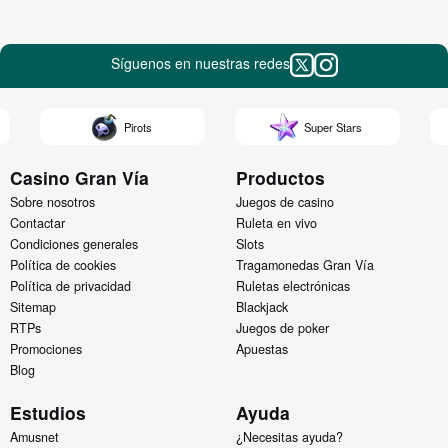
Síguenos en nuestras redes
Pirots
Super Stars
Casino Gran Vía
Productos
Sobre nosotros
Juegos de casino
Contactar
Ruleta en vivo
Condiciones generales
Slots
Política de cookies
Tragamonedas Gran Vía
Política de privacidad
Ruletas electrónicas
Sitemap
Blackjack
RTPs
Juegos de poker
Promociones
Apuestas
Blog
Estudios
Ayuda
Amusnet
¿Necesitas ayuda?