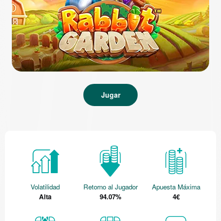
Jugar
Volatilidad
Retorno al Jugador
Apuesta Máxima
Alta
94.07%
4€