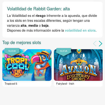
Volatilidad de Rabbit Garden: alta
La Volatilidad es el
riesgo
inherente a la apuesta, que divide
a los slots en tres escalas diferentes, según tengan una
varianza
alta
,
media
o
baja
.
Dispones de más información sobre la
volatilidad en slots
.
Top de mejores slots
Tropicool 5
Fairyland - Irish