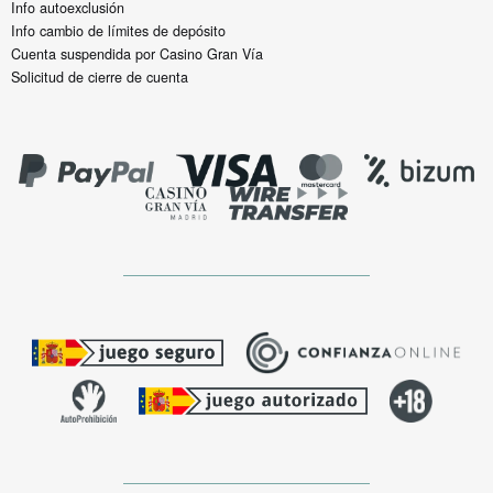
Info autoexclusión
Info cambio de límites de depósito
Cuenta suspendida por Casino Gran Vía
Solicitud de cierre de cuenta