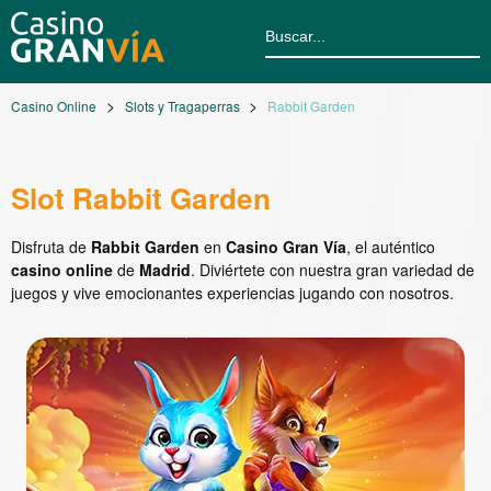
Casino Online
Slots y Tragaperras
Rabbit Garden
Slot Rabbit Garden
Disfruta de
Rabbit Garden
en
Casino Gran Vía
, el auténtico
casino online
de
Madrid
. Diviértete con nuestra gran variedad de
juegos y vive emocionantes experiencias jugando con nosotros.