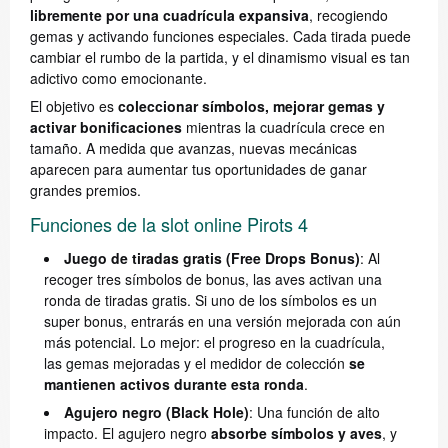
libremente por una cuadrícula expansiva
, recogiendo
gemas y activando funciones especiales. Cada tirada puede
cambiar el rumbo de la partida, y el dinamismo visual es tan
adictivo como emocionante.
El objetivo es
coleccionar símbolos, mejorar gemas y
activar bonificaciones
mientras la cuadrícula crece en
tamaño. A medida que avanzas, nuevas mecánicas
aparecen para aumentar tus oportunidades de ganar
grandes premios.
Funciones de la slot online Pirots 4
Juego de tiradas gratis (Free Drops Bonus)
: Al
recoger tres símbolos de bonus, las aves activan una
ronda de tiradas gratis. Si uno de los símbolos es un
super bonus, entrarás en una versión mejorada con aún
más potencial. Lo mejor: el progreso en la cuadrícula,
las gemas mejoradas y el medidor de colección
se
mantienen activos durante esta ronda
.
Agujero negro (Black Hole)
: Una función de alto
impacto. El agujero negro
absorbe símbolos y aves
, y