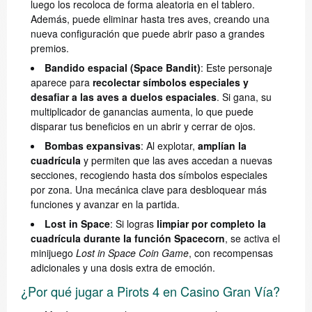
luego los recoloca de forma aleatoria en el tablero.
Además, puede eliminar hasta tres aves, creando una
nueva configuración que puede abrir paso a grandes
premios.
Bandido espacial (Space Bandit)
: Este personaje
aparece para
recolectar símbolos especiales y
desafiar a las aves a duelos espaciales
. Si gana, su
multiplicador de ganancias aumenta, lo que puede
disparar tus beneficios en un abrir y cerrar de ojos.
Bombas expansivas
: Al explotar,
amplían la
cuadrícula
y permiten que las aves accedan a nuevas
secciones, recogiendo hasta dos símbolos especiales
por zona. Una mecánica clave para desbloquear más
funciones y avanzar en la partida.
Lost in Space
: Si logras
limpiar por completo la
cuadrícula durante la función Spacecorn
, se activa el
minijuego
Lost in Space Coin Game
, con recompensas
adicionales y una dosis extra de emoción.
¿Por qué jugar a Pirots 4 en Casino Gran Vía?