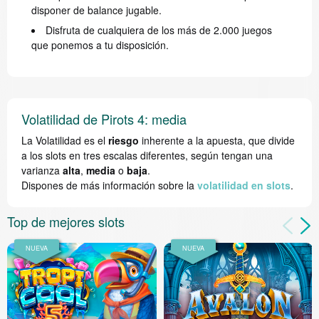
disponer de balance jugable.
Disfruta de cualquiera de los más de 2.000 juegos
que ponemos a tu disposición.
Volatilidad de Pirots 4: media
La Volatilidad es el
riesgo
inherente a la apuesta, que divide
a los slots en tres escalas diferentes, según tengan una
varianza
alta
,
media
o
baja
.
Dispones de más información sobre la
volatilidad en slots
.
Top de mejores slots