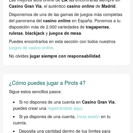
Casino Gran Vía
, el auténtico
casino online
de
Madrid
.
Disponemos de una de las gamas de juegos más completas
del panorama del
casino online
en España. Ponemos a tu
disposición más de 2.000 variedades de
tragaperras
,
ruletas
,
blackjack
y
juegos de mesa
.
Puedes encontrarlos en esta sección con todos nuestros
juegos de casino online
.
No olvides
jugar siempre con responsabilidad
.
¿Cómo puedes jugar a Pirots 4?
Sigue estos sencillos pasos:
Si no dispones de una cuenta en
Casino Gran Vía
,
puedes crear una
registrándote aquí
.
Si ya dispones de una cuenta,
inicia sesión
en tu
cuenta.
Deposita una cantidad dentro de tus límites para