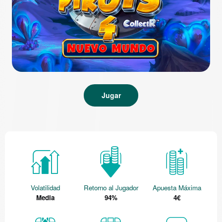
Jugar
Volatilidad
Retorno al Jugador
Apuesta Máxima
Media
94%
4€