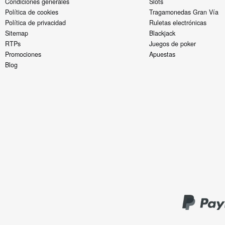
Condiciones generales
Slots
Política de cookies
Tragamonedas Gran Vía
Política de privacidad
Ruletas electrónicas
Sitemap
Blackjack
RTPs
Juegos de poker
Promociones
Apuestas
Blog