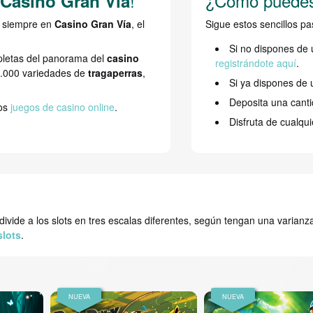
!
¿Cómo puedes
Casino Gran Vía
s siempre en
Casino Gran Vía
, el
Sigue estos sencillos pa
Si no dispones de
letas del panorama del
casino
registrándote aquí
.
2.000 variedades de
tragaperras
,
Si ya dispones de
Deposita una canti
ros
juegos de casino online
.
Disfruta de cualqu
divide a los slots en tres escalas diferentes, según tengan una varian
slots
.