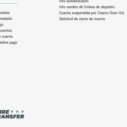
Info autoexclusión
Info cambio de límites de depósito
uestas
Cuenta suspendida por Casino Gran Vía
freebets
Solicitud de cierre de cuenta
go
ecuentes
de cuenta
medios pago