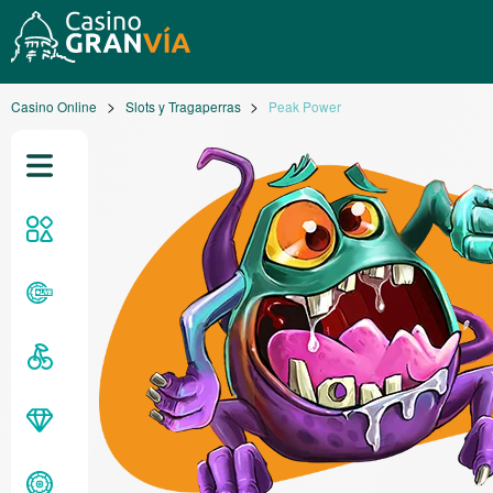
Casino Online
Slots y Tragaperras
Peak Power