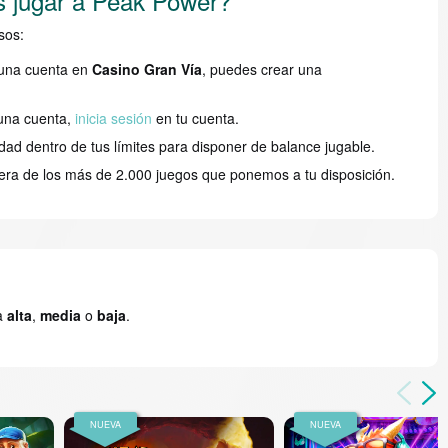
 jugar a Peak Power?
sos:
 una cuenta en
Casino Gran Vía
, puedes crear una
 una cuenta,
inicia sesión
en tu cuenta.
dad dentro de tus límites para disponer de balance jugable.
iera de los más de 2.000 juegos que ponemos a tu disposición.
za
alta
,
media
o
baja
.