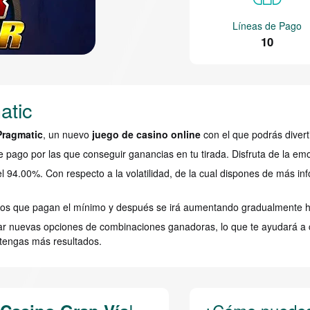
Líneas de Pago
10
atic
Pragmatic
, un nuevo
juego de casino online
con el que podrás diverti
e pago por las que conseguir ganancias en tu tirada. Disfruta de la emoc
l 94.00%. Con respecto a la volatilidad, de la cual dispones de más in
os que pagan el mínimo y después se irá aumentando gradualmente h
llar nuevas opciones de combinaciones ganadoras, lo que te ayudará 
tengas más resultados.