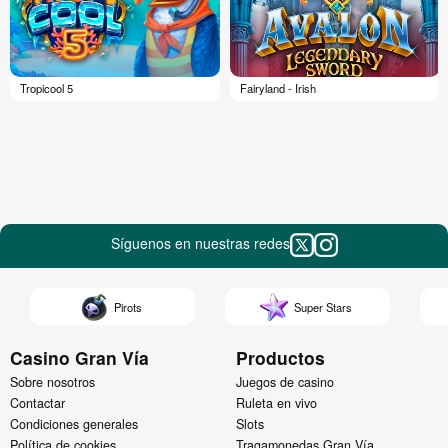
Tropicool 5
Fairyland - Irish
Síguenos en nuestras redes
Pirots
Super Stars
Casino Gran Vía
Productos
Sobre nosotros
Juegos de casino
Contactar
Ruleta en vivo
Condiciones generales
Slots
Política de cookies
Tragamonedas Gran Vía