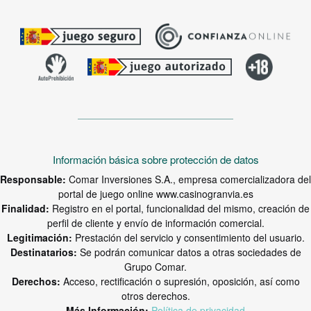
Información básica sobre protección de datos
Responsable:
Comar Inversiones S.A., empresa comercializadora del
portal de juego online www.casinogranvia.es
Finalidad:
Registro en el portal, funcionalidad del mismo, creación de
perfil de cliente y envío de información comercial.
Legitimación:
Prestación del servicio y consentimiento del usuario.
Destinatarios:
Se podrán comunicar datos a otras sociedades de
Grupo Comar.
Derechos:
Acceso, rectificación o supresión, oposición, así como
otros derechos.
Más Información:
Política de privacidad