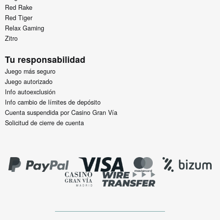
Red Rake
Red Tiger
Relax Gaming
Zitro
Tu responsabilidad
Juego más seguro
Juego autorizado
Info autoexclusión
Info cambio de límites de depósito
Cuenta suspendida por Casino Gran Vía
Solicitud de cierre de cuenta