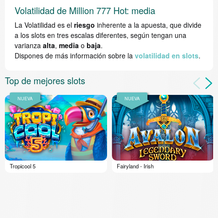
Volatilidad de Million 777 Hot: media
La Volatilidad es el
riesgo
inherente a la apuesta, que divide
a los slots en tres escalas diferentes, según tengan una
varianza
alta
,
media
o
baja
.
Dispones de más información sobre la
volatilidad en slots
.
Top de mejores slots
Tropicool 5
Fairyland - Irish