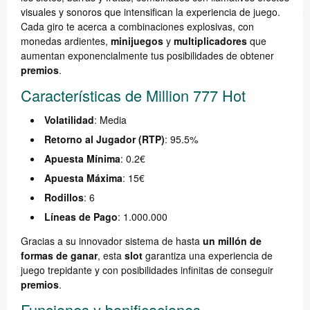
visuales y sonoros que intensifican la experiencia de juego.
Cada giro te acerca a combinaciones explosivas, con
monedas ardientes,
minijuegos
y
multiplicadores
que
aumentan exponencialmente tus posibilidades de obtener
premios
.
Características de Million 777 Hot
Volatilidad
: Media
Retorno al Jugador (RTP)
: 95.5%
Apuesta Mínima
: 0.2€
Apuesta Máxima
: 15€
Rodillos
: 6
Líneas de Pago
: 1.000.000
Gracias a su innovador sistema de hasta
un millón de
formas de ganar
, esta
slot
garantiza una experiencia de
juego trepidante y con posibilidades infinitas de conseguir
premios
.
Funciones y bonificaciones