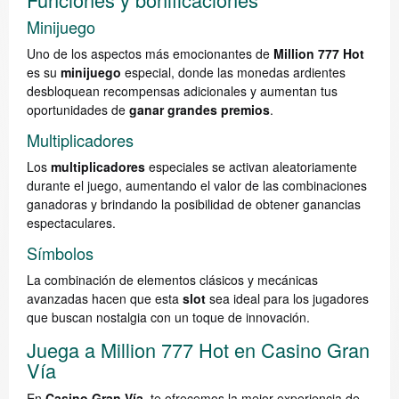
Minijuego
Uno de los aspectos más emocionantes de
Million 777 Hot
es su
minijuego
especial, donde las monedas ardientes
desbloquean recompensas adicionales y aumentan tus
oportunidades de
ganar grandes premios
.
Multiplicadores
Los
multiplicadores
especiales se activan aleatoriamente
durante el juego, aumentando el valor de las combinaciones
ganadoras y brindando la posibilidad de obtener ganancias
espectaculares.
Símbolos
La combinación de elementos clásicos y mecánicas
avanzadas hacen que esta
slot
sea ideal para los jugadores
que buscan nostalgia con un toque de innovación.
Juega a Million 777 Hot en Casino Gran
Vía
En
Casino Gran Vía
, te ofrecemos la mejor experiencia de