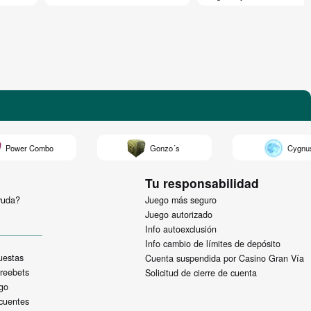
r Combo
Gonzo´s
Cygnus
Tu responsabilidad
yuda?
Juego más seguro
Juego autorizado
Info autoexclusión
Info cambio de límites de depósito
uestas
Cuenta suspendida por Casino Gran Vía
freebets
Solicitud de cierre de cuenta
go
ecuentes