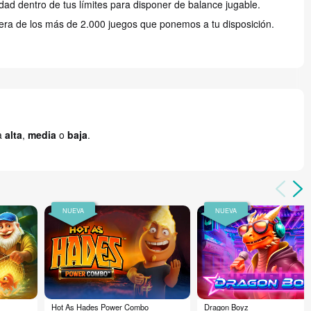
dad dentro de tus límites para disponer de balance jugable.
iera de los más de 2.000 juegos que ponemos a tu disposición.
za
alta
,
media
o
baja
.
Hot As Hades Power Combo
Dragon Boyz