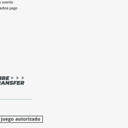
de cuenta
medios pago