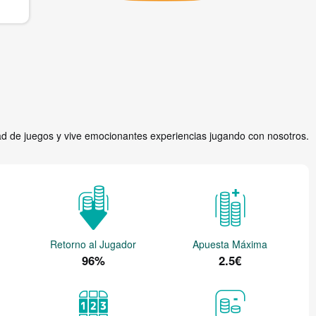
dad de juegos y vive emocionantes experiencias jugando con nosotros.
Retorno al Jugador
Apuesta Máxima
96%
2.5€