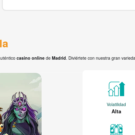
la
 auténtico
casino online
de
Madrid
. Diviértete con nuestra gran varie
Volatilidad
Alta