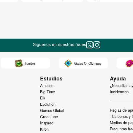
Síguenos en nuestras redes
Tumble
Gates Of Olympus
Powe
Estudios
Ayuda
Amusnet
¿Necesitas a
Big Time
Incidencias
Elk
Evolution
Reglas de ap
Games Global
TCs bonos y 
Greentube
Medios de pa
Inspired
Preguntas fr
Kiron