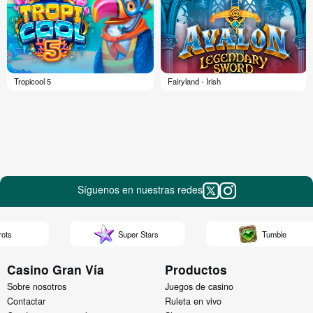
Tropicool 5
Fairyland - Irish
Síguenos en nuestras redes
Super Stars
Tumble
Casino Gran Vía
Productos
Sobre nosotros
Juegos de casino
Contactar
Ruleta en vivo