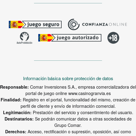
Información básica sobre protección de datos
Responsable:
Comar Inversiones S.A., empresa comercializadora del
portal de juego online www.casinogranvia.es
Finalidad:
Registro en el portal, funcionalidad del mismo, creación de
perfil de cliente y envío de información comercial.
Legitimación:
Prestación del servicio y consentimiento del usuario.
Destinatarios:
Se podrán comunicar datos a otras sociedades de
Grupo Comar.
Derechos:
Acceso, rectificación o supresión, oposición, así como