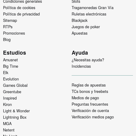
Condiciones generales
Slots
Política de cookies
Tragamonedas Gran Vía
Política de privacidad
Ruletas electrónicas
Sitemap
Blackjack
RTPs
Juegos de poker
Promociones
Apuestas
Blog
Estudios
Ayuda
Amusnet
¿Necesitas ayuda?
Big Time
Incidencias
Elk
Evolution
Reglas de apuestas
Games Global
TCs bonos y freebets
Greentube
Medios de pago
Inspired
Preguntas frecuentes
Kiron
Verificación de cuenta
Light & Wonder
Verificación medios pago
Lightning Box
MGA
Netent