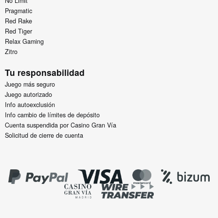
No Limit
Pragmatic
Red Rake
Red Tiger
Relax Gaming
Zitro
Tu responsabilidad
Juego más seguro
Juego autorizado
Info autoexclusión
Info cambio de límites de depósito
Cuenta suspendida por Casino Gran Vía
Solicitud de cierre de cuenta