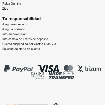
Relax Gaming
Zitro
Tu responsabilidad
Juego más seguro
Juego autorizado
Info autoexclusión
Info cambio de límites de depósito
Cuenta suspendida por Casino Gran Vía
Solicitud de cierre de cuenta