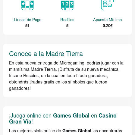
Líneas de Pago
Rodillos
Apuesta Mínima
51
5
0.20€
Conoce a la Madre Tierra
En esta nueva entrega de Microgaming, podrás jugar con la
mismísima Madre Tierra. ¡Disfruta de su nueva mecánica,
Insane Respins, en la cual en toda tirada ganadora,
obtendrás tiradas gratis en los símbolos que fueron
ganadores!
¡Juega online con
en
Games Global
Casino
!
Gran Vía
Las mejores slots online de
Games Global
las encontrarás