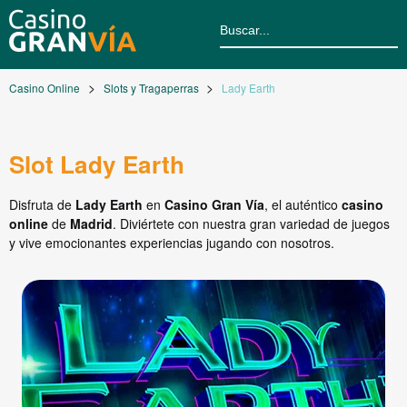
Casino Online
Slots y Tragaperras
Lady Earth
Slot Lady Earth
Disfruta de
Lady Earth
en
Casino Gran Vía
, el auténtico
casino
online
de
Madrid
. Diviértete con nuestra gran variedad de juegos
y vive emocionantes experiencias jugando con nosotros.