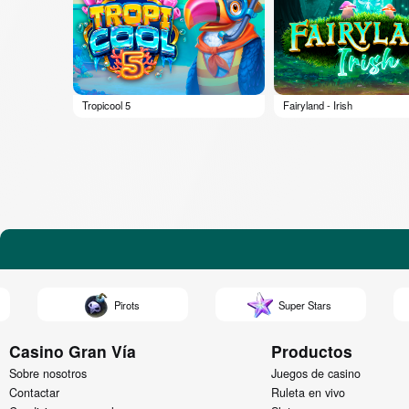
Tropicool 5
Fairyland - Irish
Pirots
Super Stars
Casino Gran Vía
Productos
Sobre nosotros
Juegos de casino
Contactar
Ruleta en vivo