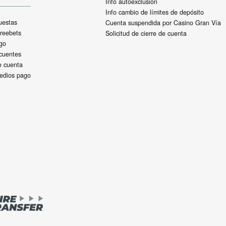
Info autoexclusión
Info cambio de límites de depósito
uestas
Cuenta suspendida por Casino Gran Vía
freebets
Solicitud de cierre de cuenta
go
ecuentes
de cuenta
medios pago