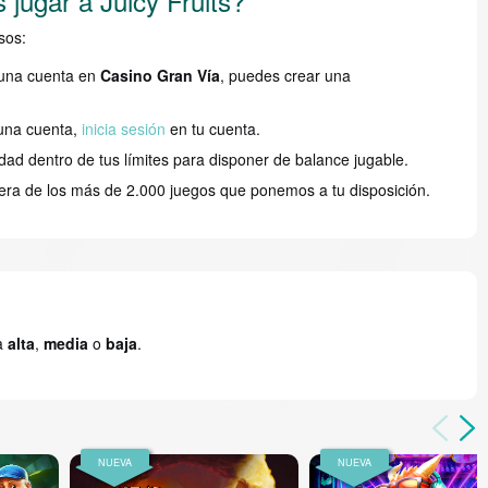
jugar a Juicy Fruits?
sos:
 una cuenta en
Casino Gran Vía
, puedes crear una
 una cuenta,
inicia sesión
en tu cuenta.
dad dentro de tus límites para disponer de balance jugable.
iera de los más de 2.000 juegos que ponemos a tu disposición.
za
alta
,
media
o
baja
.