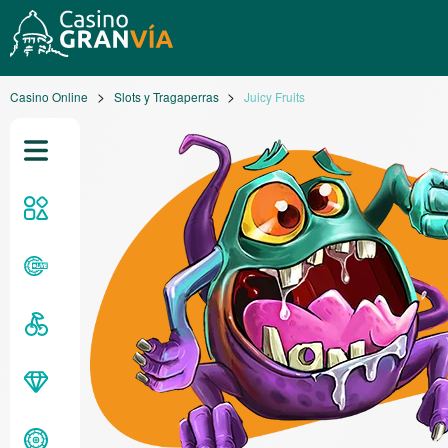
Casino Online
Slots y Tragaperras
Juicy Fruits