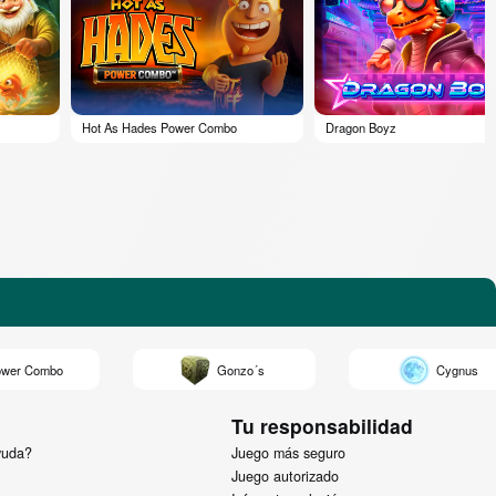
Hot As Hades Power Combo
Dragon Boyz
mbo
Gonzo´s
Cygnus
Tu responsabilidad
yuda?
Juego más seguro
Juego autorizado