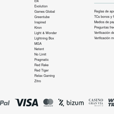
Elk
Evolution
Reglas de ap
Games Global
TCs bonos y 
Greentube
Medios de pa
Inspired
Preguntas fr
Kiron
Verificación 
Light & Wonder
Verificación 
Lightning Box
MGA
Netent
No Limit
Pragmatic
Red Rake
Red Tiger
Relax Gaming
Zitro