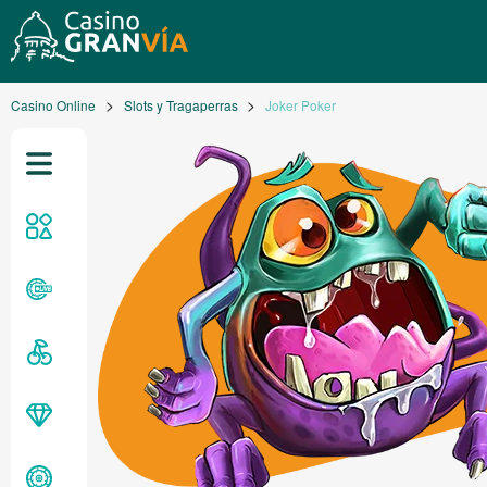
Casino Online
Slots y Tragaperras
Joker Poker