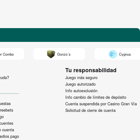
bo
Gonzo´s
Cygnus
Tu responsabilidad
yuda?
Juego más seguro
Juego autorizado
Info autoexclusión
Info cambio de límites de depósito
uestas
Cuenta suspendida por Casino Gran Vía
freebets
Solicitud de cierre de cuenta
go
ecuentes
de cuenta
medios pago