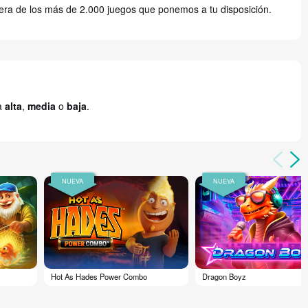
iera de los más de 2.000 juegos que ponemos a tu disposición.
za
alta
,
media
o
baja
.
Hot As Hades Power Combo
Dragon Boyz