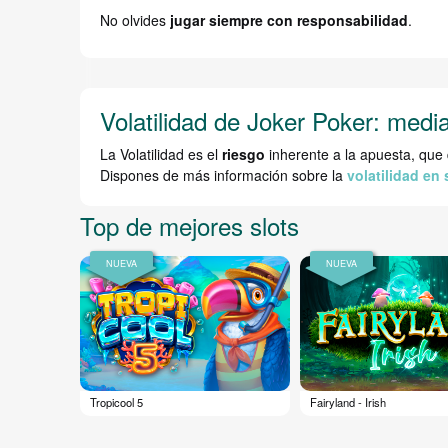
No olvides
jugar siempre con responsabilidad
.
Volatilidad de Joker Poker: medi
La Volatilidad es el
riesgo
inherente a la apuesta, que 
Dispones de más información sobre la
volatilidad en 
Top de mejores slots
Tropicool 5
Fairyland - Irish