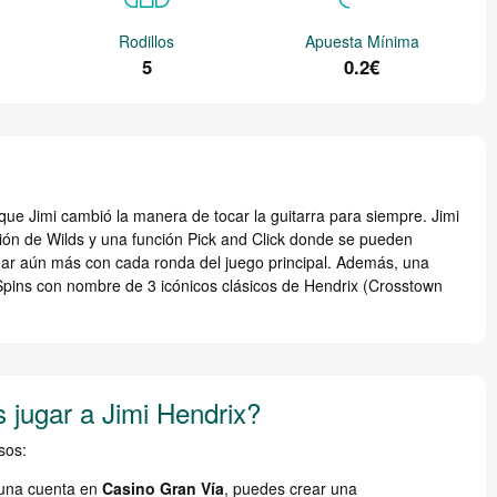
Rodillos
Apuesta Mínima
5
0.2€
que Jimi cambió la manera de tocar la guitarra para siempre. Jimi
ación de Wilds y una función Pick and Click donde se pueden
inar aún más con cada ronda del juego principal. Además, una
e Spins con nombre de 3 icónicos clásicos de Hendrix (Crosstown
jugar a Jimi Hendrix?
sos:
 una cuenta en
Casino Gran Vía
, puedes crear una