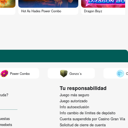
Hot As Hades Power Combo
Dragon Boyz
Power Combo
Gonzo´s
Cygnus
Tu responsabilidad
yuda?
Juego más seguro
Juego autorizado
Info autoexclusión
Info cambio de límites de depósito
uestas
Cuenta suspendida por Casino Gran Vía
freebets
Solicitud de cierre de cuenta