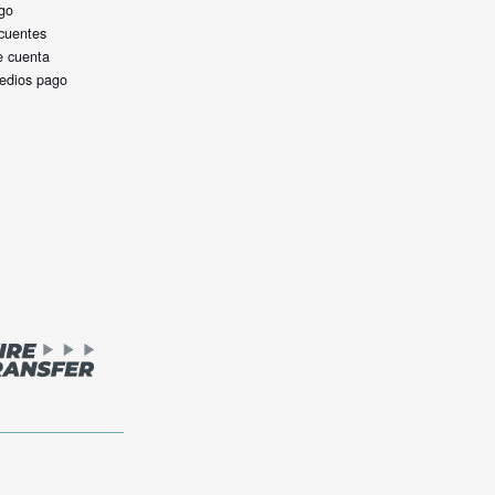
go
ecuentes
de cuenta
medios pago