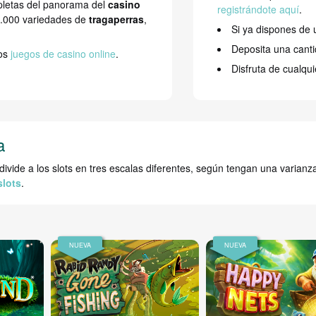
letas del panorama del
casino
registrándote aquí
.
2.000 variedades de
tragaperras
,
Si ya dispones de
Deposita una canti
ros
juegos de casino online
.
Disfruta de cualqu
a
divide a los slots en tres escalas diferentes, según tengan una varian
slots
.