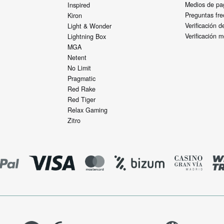
Medios de pa
Inspired
Preguntas fr
Kiron
Verificación 
Light & Wonder
Verificación 
Lightning Box
MGA
Netent
No Limit
Pragmatic
Red Rake
Red Tiger
Relax Gaming
Zitro