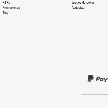
RTPs
Juegos de poker
Promociones
Apuestas
Blog