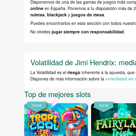
Disponemos de una de las gamas de juegos más comp
online
en España. Ponemos a tu disposición más de 
ruletas
,
blackjack
y
juegos de mesa
.
Puedes encontrarlos en esta sección con todos nuest
No olvides
jugar siempre con responsabilidad
.
Volatilidad de Jimi Hendrix: medi
La Volatilidad es el
riesgo
inherente a la apuesta, que 
Dispones de más información sobre la
volatilidad en 
Top de mejores slots