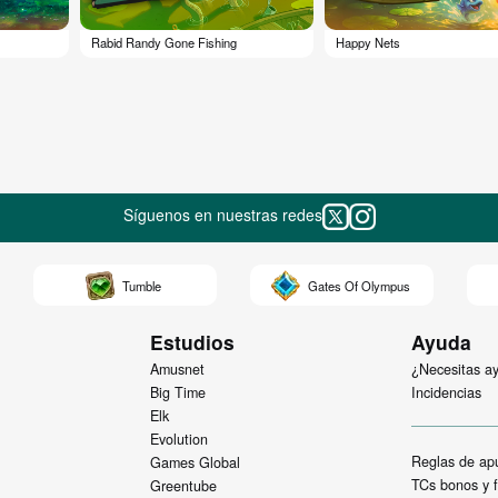
Rabid Randy Gone Fishing
Happy Nets
Síguenos en nuestras redes
Tumble
Gates Of Olympus
Estudios
Ayuda
Amusnet
¿Necesitas a
Big Time
Incidencias
Elk
Evolution
Reglas de ap
Games Global
TCs bonos y 
Greentube