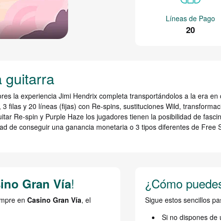
Líneas de Pago
20
 guitarra
es la experiencia Jimi Hendrix completa transportándolos a la era en 
3 filas y 20 líneas (fijas) con Re-spins, sustituciones Wild, transform
tar Re-spin y Purple Haze los jugadores tienen la posibilidad de fasc
lidad de conseguir una ganancia monetaria o 3 tipos diferentes de Fre
!
¿Cómo puedes 
ino Gran Vía
empre en
Casino Gran Vía
, el
Sigue estos sencillos pa
Si no dispones de