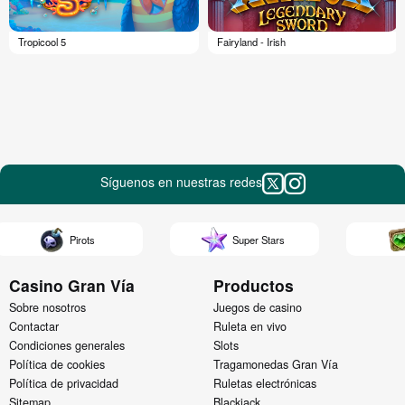
Tropicool 5
Fairyland - Irish
Síguenos en nuestras redes
Pirots
Super Stars
T
Casino Gran Vía
Productos
Sobre nosotros
Juegos de casino
Contactar
Ruleta en vivo
Condiciones generales
Slots
Política de cookies
Tragamonedas Gran Vía
Política de privacidad
Ruletas electrónicas
Sitemap
Blackjack