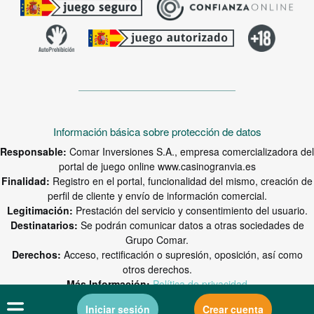
Información básica sobre protección de datos
Responsable:
Comar Inversiones S.A., empresa comercializadora del
portal de juego online www.casinogranvia.es
Finalidad:
Registro en el portal, funcionalidad del mismo, creación de
perfil de cliente y envío de información comercial.
Legitimación:
Prestación del servicio y consentimiento del usuario.
Destinatarios:
Se podrán comunicar datos a otras sociedades de
Grupo Comar.
Derechos:
Acceso, rectificación o supresión, oposición, así como
otros derechos.
Más Información:
Política de privacidad
Iniciar sesión
Crear cuenta