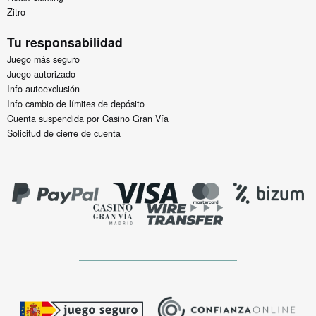
Zitro
Tu responsabilidad
Juego más seguro
Juego autorizado
Info autoexclusión
Info cambio de límites de depósito
Cuenta suspendida por Casino Gran Vía
Solicitud de cierre de cuenta