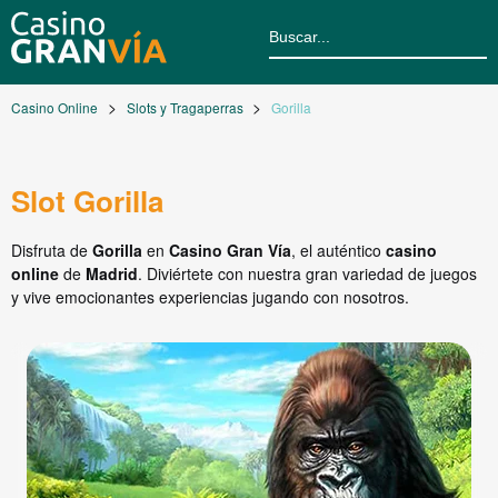
Casino Online
Slots y Tragaperras
Gorilla
Slot Gorilla
Disfruta de
Gorilla
en
Casino Gran Vía
, el auténtico
casino
online
de
Madrid
. Diviértete con nuestra gran variedad de juegos
y vive emocionantes experiencias jugando con nosotros.