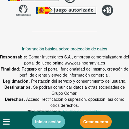
Información básica sobre protección de datos
Responsable:
Comar Inversiones S.A., empresa comercializadora del
portal de juego online www.casinogranvia.es
Finalidad:
Registro en el portal, funcionalidad del mismo, creación de
perfil de cliente y envío de información comercial.
Legitimación:
Prestación del servicio y consentimiento del usuario.
Destinatarios:
Se podrán comunicar datos a otras sociedades de
Grupo Comar.
Derechos:
Acceso, rectificación o supresión, oposición, así como
otros derechos.
Más Información:
Política de privacidad
Iniciar sesión
Crear cuenta