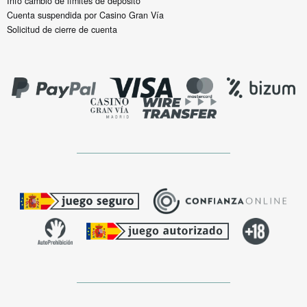
Info cambio de límites de depósito
Cuenta suspendida por Casino Gran Vía
Solicitud de cierre de cuenta