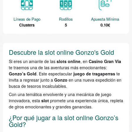
Líneas de Pago
Rodillos
Apuesta Mínima
Clusters
5
0.10€
Descubre la slot online Gonzo's Gold
Si eres un amante de las
slots online
, en
Casino Gran Vía
te traemos una de las aventuras más emocionantes:
Gonzo’s Gold
. Este espectacular
juego de
tragaperras
te
invita a regresar junto a
Gonzo
en una nueva expedición en
busca de tesoros incalculables.
Con una temática envolvente y una mecánica de juego
innovadora, esta
slot
promete una experiencia única, repleta
de giros emocionantes y grandes ganancias.
¿Por qué jugar a la slot online Gonzo’s
Gold?