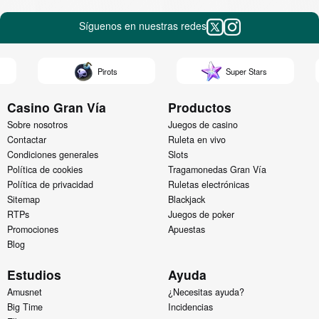
Síguenos en nuestras redes
Pirots
Super Stars
Casino Gran Vía
Productos
Sobre nosotros
Juegos de casino
Contactar
Ruleta en vivo
Condiciones generales
Slots
Política de cookies
Tragamonedas Gran Vía
Política de privacidad
Ruletas electrónicas
Sitemap
Blackjack
RTPs
Juegos de poker
Promociones
Apuestas
Blog
Estudios
Ayuda
Amusnet
¿Necesitas ayuda?
Big Time
Incidencias