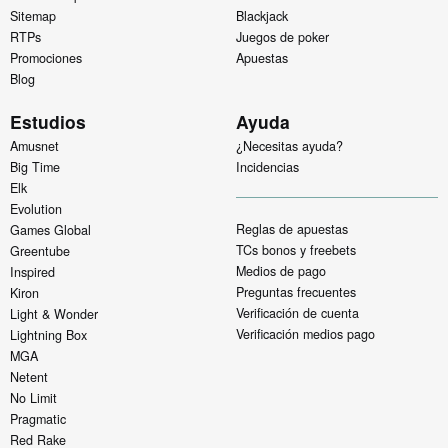
Sitemap
Blackjack
RTPs
Juegos de poker
Promociones
Apuestas
Blog
Estudios
Ayuda
Amusnet
¿Necesitas ayuda?
Big Time
Incidencias
Elk
Evolution
Reglas de apuestas
Games Global
TCs bonos y freebets
Greentube
Medios de pago
Inspired
Preguntas frecuentes
Kiron
Verificación de cuenta
Light & Wonder
Verificación medios pago
Lightning Box
MGA
Netent
No Limit
Pragmatic
Red Rake