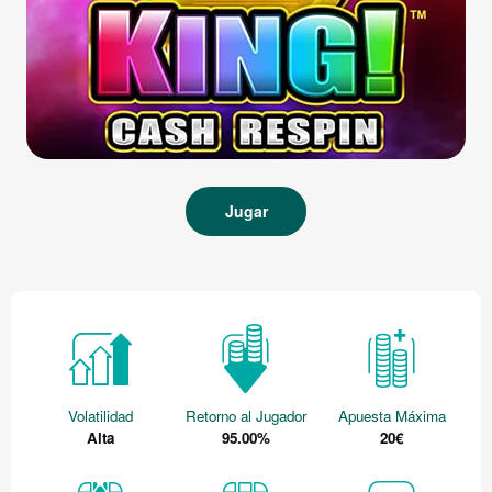
Jugar
Volatilidad
Retorno al Jugador
Apuesta Máxima
Alta
95.00%
20€