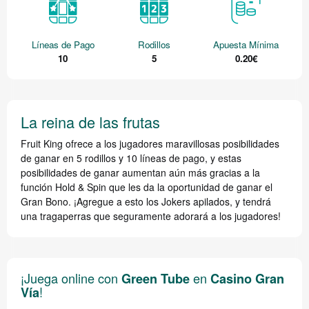
Líneas de Pago
Rodillos
Apuesta Mínima
10
5
0.20€
La reina de las frutas
Fruit King ofrece a los jugadores maravillosas posibilidades
de ganar en 5 rodillos y 10 líneas de pago, y estas
posibilidades de ganar aumentan aún más gracias a la
función Hold & Spin que les da la oportunidad de ganar el
Gran Bono. ¡Agregue a esto los Jokers apilados, y tendrá
una tragaperras que seguramente adorará a los jugadores!
¡Juega online con
en
Green Tube
Casino Gran
!
Vía