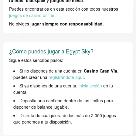
ruletas
,
blackjack
y
juegos de mesa
.
Puedes encontrarlos en esta sección con todos nuestros
juegos de casino online
.
No olvides
jugar siempre con responsabilidad
.
¿Cómo puedes jugar a Egypt Sky?
Sigue estos sencillos pasos:
Si no dispones de una cuenta en
Casino Gran Vía
,
puedes crear una
registrándote aquí
.
Si ya dispones de una cuenta,
inicia sesión
en tu
cuenta.
Deposita una cantidad dentro de tus límites para
disponer de balance jugable.
Disfruta de cualquiera de los más de 2.000 juegos
que ponemos a tu disposición.