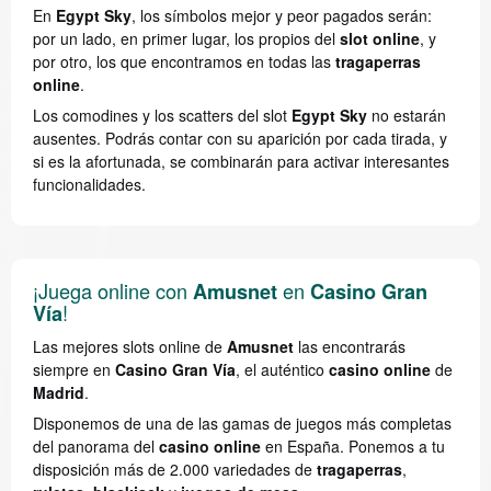
En
Egypt Sky
, los símbolos mejor y peor pagados serán:
por un lado, en primer lugar, los propios del
slot online
, y
por otro, los que encontramos en todas las
tragaperras
online
.
Los comodines y los scatters del slot
Egypt Sky
no estarán
ausentes. Podrás contar con su aparición por cada tirada, y
si es la afortunada, se combinarán para activar interesantes
funcionalidades.
¡Juega online con
en
Amusnet
Casino Gran
!
Vía
Las mejores slots online de
Amusnet
las encontrarás
siempre en
Casino Gran Vía
, el auténtico
casino online
de
Madrid
.
Disponemos de una de las gamas de juegos más completas
del panorama del
casino online
en España. Ponemos a tu
disposición más de 2.000 variedades de
tragaperras
,