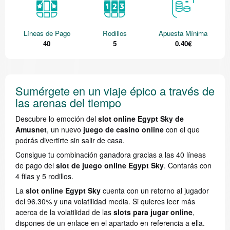
Líneas de Pago
Rodillos
Apuesta Mínima
40
5
0.40€
Sumérgete en un viaje épico a través de
las arenas del tiempo
Descubre lo emoción del
slot online Egypt Sky de
Amusnet
, un nuevo
juego de casino online
con el que
podrás divertirte sin salir de casa.
Consigue tu combinación ganadora gracias a las 40 líneas
de pago del
slot de juego online Egypt Sky
. Contarás con
4 filas y 5 rodillos.
La
slot online Egypt Sky
cuenta con un retorno al jugador
del 96.30% y una volatilidad media. Si quieres leer más
acerca de la volatilidad de las
slots para jugar online
,
dispones de un enlace en el apartado en referencia a ella.