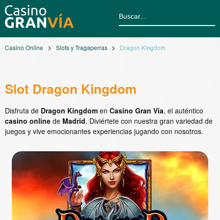
Casino Online
Slots y Tragaperras
Dragon Kingdom
Slot Dragon Kingdom
Disfruta de
Dragon Kingdom
en
Casino Gran Vía
, el auténtico
casino online
de
Madrid
. Diviértete con nuestra gran variedad de
juegos y vive emocionantes experiencias jugando con nosotros.