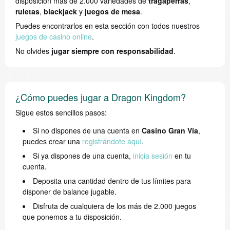
disposición más de 2.000 variedades de
tragaperras
,
ruletas
,
blackjack
y
juegos de mesa
.
Puedes encontrarlos en esta sección con todos nuestros
juegos de casino online
.
No olvides
jugar siempre con responsabilidad
.
¿Cómo puedes jugar a Dragon Kingdom?
Sigue estos sencillos pasos:
Si no dispones de una cuenta en
Casino Gran Vía
,
puedes crear una
registrándote aquí
.
Si ya dispones de una cuenta,
inicia sesión
en tu
cuenta.
Deposita una cantidad dentro de tus límites para
disponer de balance jugable.
Disfruta de cualquiera de los más de 2.000 juegos
que ponemos a tu disposición.