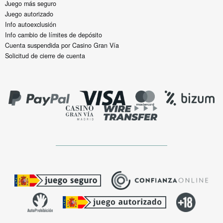
Juego más seguro
Juego autorizado
Info autoexclusión
Info cambio de límites de depósito
Cuenta suspendida por Casino Gran Vía
Solicitud de cierre de cuenta