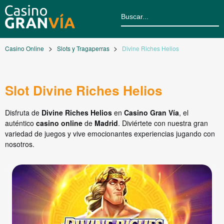
Casino Online
Slots y Tragaperras
Divine Riches Helios
Slot Divine Riches Helios
Disfruta de
Divine Riches Helios
en
Casino Gran Vía
, el
auténtico
casino online
de
Madrid
. Diviértete con nuestra gran
variedad de juegos y vive emocionantes experiencias jugando con
nosotros.