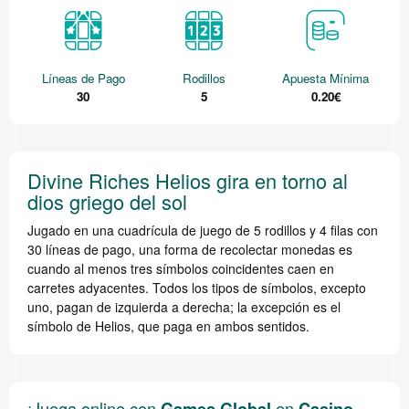
Líneas de Pago
Rodillos
Apuesta Mínima
30
5
0.20€
Divine Riches Helios gira en torno al
dios griego del sol
Jugado en una cuadrícula de juego de 5 rodillos y 4 filas con
30 líneas de pago, una forma de recolectar monedas es
cuando al menos tres símbolos coincidentes caen en
carretes adyacentes. Todos los tipos de símbolos, excepto
uno, pagan de izquierda a derecha; la excepción es el
símbolo de Helios, que paga en ambos sentidos.
¡Juega online con
en