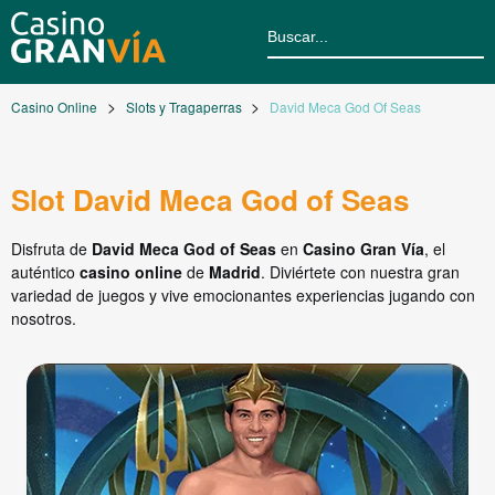
Casino Online
Slots y Tragaperras
David Meca God Of Seas
Slot David Meca God of Seas
Disfruta de
David Meca God of Seas
en
Casino Gran Vía
, el
auténtico
casino online
de
Madrid
. Diviértete con nuestra gran
variedad de juegos y vive emocionantes experiencias jugando con
nosotros.