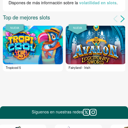
Dispones de más información sobre la
volatilidad en slots
.
Top de mejores slots
Tropicool 5
Fairyland - Irish
Síguenos en nuestras redes