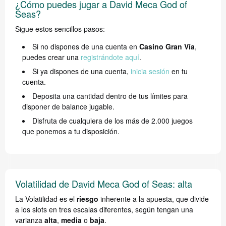
¿Cómo puedes jugar a David Meca God of
Seas?
Sigue estos sencillos pasos:
Si no dispones de una cuenta en
Casino Gran Vía
,
puedes crear una
registrándote aquí
.
Si ya dispones de una cuenta,
inicia sesión
en tu
cuenta.
Deposita una cantidad dentro de tus límites para
disponer de balance jugable.
Disfruta de cualquiera de los más de 2.000 juegos
que ponemos a tu disposición.
Volatilidad de David Meca God of Seas: alta
La Volatilidad es el
riesgo
inherente a la apuesta, que divide
a los slots en tres escalas diferentes, según tengan una
varianza
alta
,
media
o
baja
.