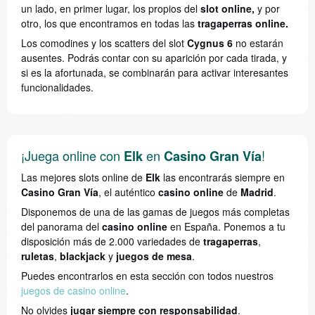
un lado, en primer lugar, los propios del
slot online,
y por
otro, los que encontramos en todas las
tragaperras online.
Los comodines y los scatters del slot
Cygnus 6
no estarán
ausentes. Podrás contar con su aparición por cada tirada, y
si es la afortunada, se combinarán para activar interesantes
funcionalidades.
¡Juega online con
en
!
Elk
Casino Gran Vía
Las mejores slots online de
Elk
las encontrarás siempre en
Casino Gran Vía
, el auténtico
casino online
de
Madrid
.
Disponemos de una de las gamas de juegos más completas
del panorama del
casino online
en España. Ponemos a tu
disposición más de 2.000 variedades de
tragaperras
,
ruletas
,
blackjack
y
juegos de mesa
.
Puedes encontrarlos en esta sección con todos nuestros
juegos de casino online
.
No olvides
jugar siempre con responsabilidad
.