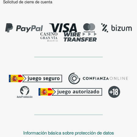
Solicitud de cierre de cuenta
Información básica sobre protección de datos