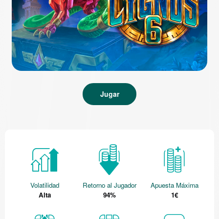
Jugar
Volatilidad
Retorno al Jugador
Apuesta Máxima
Alta
94%
1€