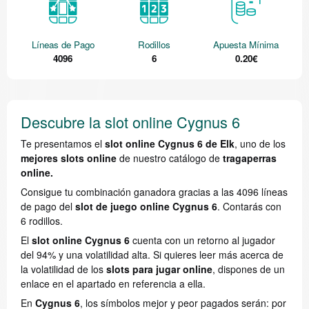
Líneas de Pago
Rodillos
Apuesta Mínima
4096
6
0.20€
Descubre la slot online Cygnus 6
Te presentamos el
slot online Cygnus 6 de Elk
, uno de los
mejores slots online
de nuestro catálogo de
tragaperras
online.
Consigue tu combinación ganadora gracias a las 4096 líneas
de pago del
slot de juego online Cygnus 6
. Contarás con
6 rodillos.
El
slot online Cygnus 6
cuenta con un retorno al jugador
del 94% y una volatilidad alta. Si quieres leer más acerca de
la volatilidad de los
slots para jugar online
, dispones de un
enlace en el apartado en referencia a ella.
En
Cygnus 6
, los símbolos mejor y peor pagados serán: por